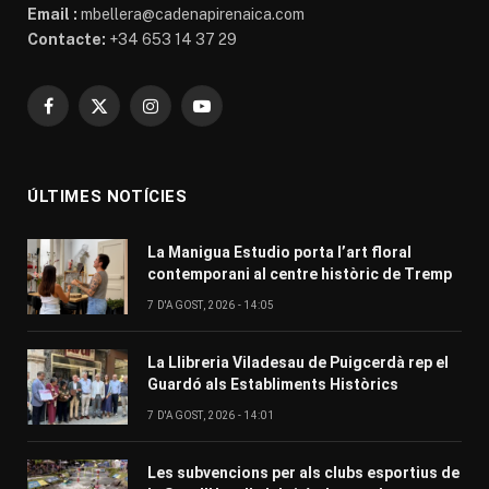
Email :
mbellera@cadenapirenaica.com
Contacte:
+34 653 14 37 29
Facebook
X
Instagram
YouTube
(Twitter)
ÚLTIMES NOTÍCIES
La Manigua Estudio porta l’art floral
contemporani al centre històric de Tremp
7 D'AGOST, 2026 - 14:05
La Llibreria Viladesau de Puigcerdà rep el
Guardó als Establiments Històrics
7 D'AGOST, 2026 - 14:01
Les subvencions per als clubs esportius de