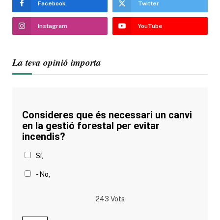
Facebook
Twitter
Instagram
YouTube
La teva opinió importa
Consideres que és necessari un canvi
en la gestió forestal per evitar
incendis?
Sí,
- No,
243
Vots