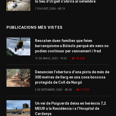
la Seu d’Urgell s’obrirà al setembre
7 D'AGOST, 2026 - 08:19
PUBLICACIONS MÉS VISTES
Rescaten dues famílies que feien
barranquisme a Bóixols perquè els nens no
podien continuar per cansament i fred
13 DE MAIG, 2023 - 19:33
18.028
Denuncien l’obertura d’una pista de més de
300 metres de llarg en una zona boscosa
protegida de Coll de Nargó
5 DE SETEMBRE, 2023 - 08:00
17.225
Un veí de Puigcerdà deixa en herència 7,2
MEUR a la Residència i a l’Hospital de
Cerdanya