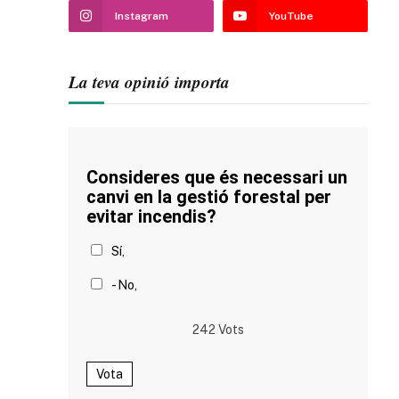
Instagram
YouTube
La teva opinió importa
Consideres que és necessari un
canvi en la gestió forestal per
evitar incendis?
Sí,
- No,
242
Vots
Vota