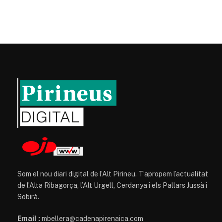
Som el nou diari digital de l’Alt Pirineu. T’apropem l’actualitat
de l’Alta Ribagorça, l’Alt Urgell, Cerdanya i els Pallars Jussà i
Sobirà.
Email :
mbellera@cadenapirenaica.com