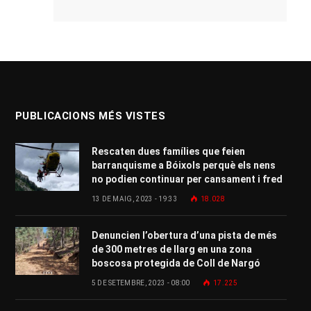
PUBLICACIONS MÉS VISTES
Rescaten dues famílies que feien
barranquisme a Bóixols perquè els nens
no podien continuar per cansament i fred
13 DE MAIG, 2023 - 19:33
18.028
Denuncien l’obertura d’una pista de més
de 300 metres de llarg en una zona
boscosa protegida de Coll de Nargó
5 DE SETEMBRE, 2023 - 08:00
17.225