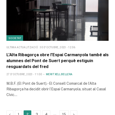
SOCIETAT
ULTIMA ACTUALITZACIÓ
30 D'OCTUBRE, 2023 - 12:06
L’Alta Ribagorça obre l’Espai Carmanyola també als
alumnes del Pont de Suert perquè estiguin
resguardats del fred
27 D'OCTUBRE, 2023 - 11:00
MERITXELL BELLERA
M.B.F. (El Pont de Suert).- El Consell Comarcal de l’Alta
Ribagorça ha decidit obrir l’Espai Carmanyola, situat al Casal
Cívic…
Previous
…
Next
1
2
3
4
15