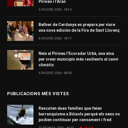
Pirineu i l’Aran
6 D'AGOST, 2026 - 18:34
Bellver de Cerdanya es prepara per viure
una nova edición de la Fira de Sant Llorenç
6 D'AGOST, 2026 - 18:17
Neix al Pirineu l’Ecoradar Urbà, una eina
per crear municipis més resilients al canvi
climàtic
6 D'AGOST, 2026 - 08:00
PUBLICACIONS MÉS VISTES
Rescaten dues famílies que feien
barranquisme a Bóixols perquè els nens no
podien continuar per cansament i fred
13 DE MAIG, 2023 - 19:33
18.028