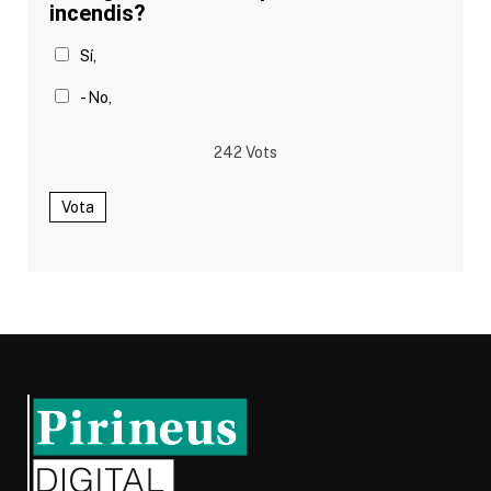
incendis?
Sí,
- No,
242
Vots
Vota