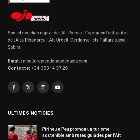
Som el nou diari digital de l’Alt Pirineu. T’apropem l’actualitat
de l’Alta Ribagorça, l’Alt Urgell, Cerdanya i els Pallars Jussà i
Sobirà.
Email :
mbellera@cadenapirenaica.com
Contacte:
+34 653 14 37 29
Facebook
X
Instagram
YouTube
(Twitter)
ÚLTIMES NOTÍCIES
Pirineu a Peu promou un turisme
sostenible amb rutes guiades per l’Alt