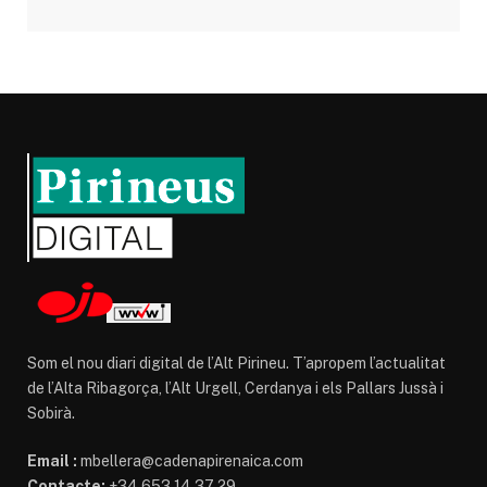
Som el nou diari digital de l’Alt Pirineu. T’apropem l’actualitat
de l’Alta Ribagorça, l’Alt Urgell, Cerdanya i els Pallars Jussà i
Sobirà.
Email :
mbellera@cadenapirenaica.com
Contacte:
+34 653 14 37 29