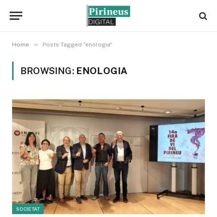
»
Home
Posts Tagged "enologia"
BROWSING:
ENOLOGIA
SOCIETAT