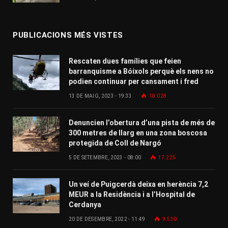
PUBLICACIONS MÉS VISTES
Rescaten dues famílies que feien
barranquisme a Bóixols perquè els nens no
podien continuar per cansament i fred
13 DE MAIG, 2023 - 19:33
18.028
Denuncien l’obertura d’una pista de més de
300 metres de llarg en una zona boscosa
protegida de Coll de Nargó
5 DE SETEMBRE, 2023 - 08:00
17.225
Un veí de Puigcerdà deixa en herència 7,2
MEUR a la Residència i a l’Hospital de
Cerdanya
20 DE DESEMBRE, 2022 - 11:49
9.530