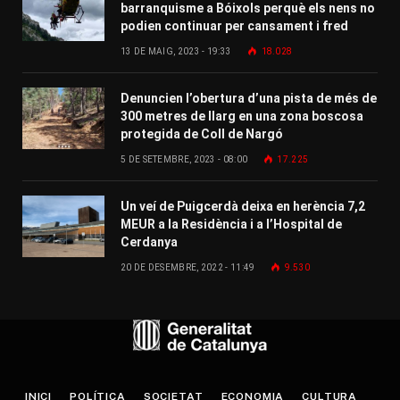
barranquisme a Bóixols perquè els nens no
podien continuar per cansament i fred
13 DE MAIG, 2023 - 19:33
18.028
Denuncien l’obertura d’una pista de més de
300 metres de llarg en una zona boscosa
protegida de Coll de Nargó
5 DE SETEMBRE, 2023 - 08:00
17.225
Un veí de Puigcerdà deixa en herència 7,2
MEUR a la Residència i a l’Hospital de
Cerdanya
20 DE DESEMBRE, 2022 - 11:49
9.530
INICI
POLÍTICA
SOCIETAT
ECONOMIA
CULTURA