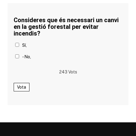
Consideres que és necessari un canvi
en la gestió forestal per evitar
incendis?
Sí,
- No,
243
Vots
Vota