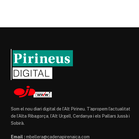
Som el nou diari digital de l’Alt Pirineu. T’apropem l’actualitat
de l’Alta Ribagorça, l’Alt Urgell, Cerdanya i els Pallars Jussà i
Sobirà.
Email :
mbellera@cadenapirenaica.com