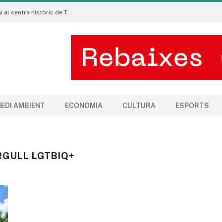
La Manigua Estudio porta l’art floral contemporani al centre històric de Tremp
EDI AMBIENT
ECONOMIA
CULTURA
ESPORTS
RGULL LGTBIQ+