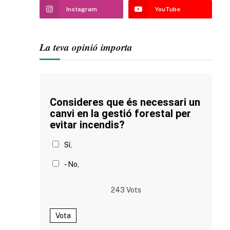
Instagram
YouTube
La teva opinió importa
Consideres que és necessari un
canvi en la gestió forestal per
evitar incendis?
Sí,
- No,
243
Vots
Vota