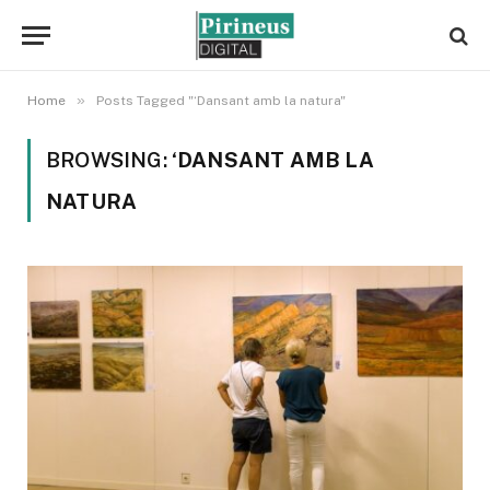
»
Home
Posts Tagged "‘Dansant amb la natura"
BROWSING:
‘DANSANT AMB LA
NATURA