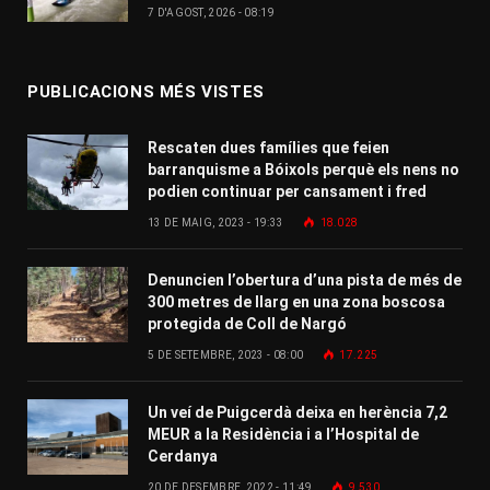
7 D'AGOST, 2026 - 08:19
PUBLICACIONS MÉS VISTES
Rescaten dues famílies que feien
barranquisme a Bóixols perquè els nens no
podien continuar per cansament i fred
13 DE MAIG, 2023 - 19:33
18.028
Denuncien l’obertura d’una pista de més de
300 metres de llarg en una zona boscosa
protegida de Coll de Nargó
5 DE SETEMBRE, 2023 - 08:00
17.225
Un veí de Puigcerdà deixa en herència 7,2
MEUR a la Residència i a l’Hospital de
Cerdanya
20 DE DESEMBRE, 2022 - 11:49
9.530