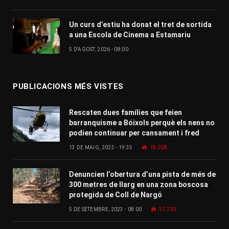
Un curs d’estiu ha donat el tret de sortida
a una Escola de Cinema a Estamariu
5 D'AGOST, 2026 - 08:00
PUBLICACIONS MÉS VISTES
Rescaten dues famílies que feien
barranquisme a Bóixols perquè els nens no
podien continuar per cansament i fred
13 DE MAIG, 2023 - 19:33
18.028
Denuncien l’obertura d’una pista de més de
300 metres de llarg en una zona boscosa
protegida de Coll de Nargó
5 DE SETEMBRE, 2023 - 08:00
17.225