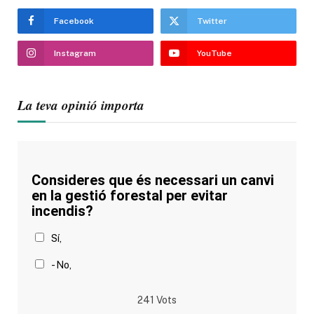
Facebook
Twitter
Instagram
YouTube
La teva opinió importa
Consideres que és necessari un canvi
en la gestió forestal per evitar
incendis?
Sí,
- No,
241
Vots