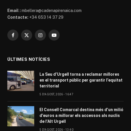
Email :
mbellera@cadenapirenaica.com
Contacte:
+34 653 14 37 29
Facebook
X
Instagram
YouTube
(Twitter)
ÚLTIMES NOTÍCIES
La Seu d’Urgell torna a reclamar millores
en el transport públic per garantir l’equitat
territorial
5 D'AGOST, 2026 - 16:47
El Consell Comarcal destina més d’un milió
d’euros a millorar els accessos als nuclis
de l’Alt Urgell
5 D'AGOST, 2026 - 13:40