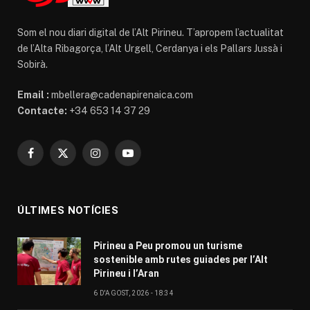
Som el nou diari digital de l’Alt Pirineu. T’apropem l’actualitat
de l’Alta Ribagorça, l’Alt Urgell, Cerdanya i els Pallars Jussà i
Sobirà.
Email :
mbellera@cadenapirenaica.com
Contacte:
+34 653 14 37 29
Facebook
X
Instagram
YouTube
(Twitter)
ÚLTIMES NOTÍCIES
Pirineu a Peu promou un turisme
sostenible amb rutes guiades per l’Alt
Pirineu i l’Aran
6 D'AGOST, 2026 - 18:34