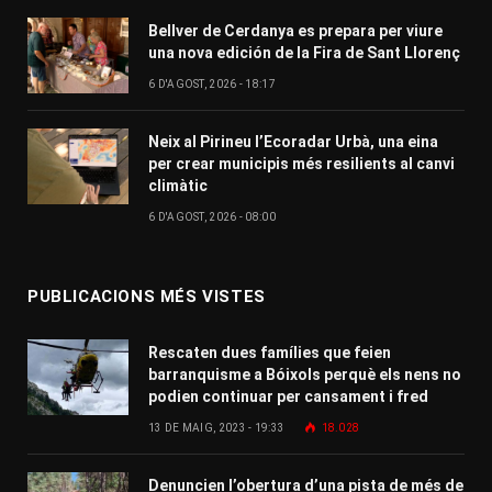
Bellver de Cerdanya es prepara per viure
una nova edición de la Fira de Sant Llorenç
6 D'AGOST, 2026 - 18:17
Neix al Pirineu l’Ecoradar Urbà, una eina
per crear municipis més resilients al canvi
climàtic
6 D'AGOST, 2026 - 08:00
PUBLICACIONS MÉS VISTES
Rescaten dues famílies que feien
barranquisme a Bóixols perquè els nens no
podien continuar per cansament i fred
13 DE MAIG, 2023 - 19:33
18.028
Denuncien l’obertura d’una pista de més de