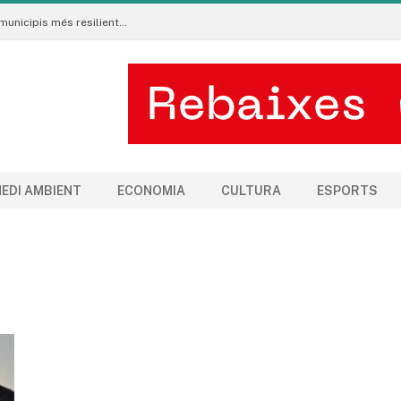
Neix al Pirineu l’Ecoradar Urbà, una eina per crear municipis més resilients al canvi climàtic
EDI AMBIENT
ECONOMIA
CULTURA
ESPORTS