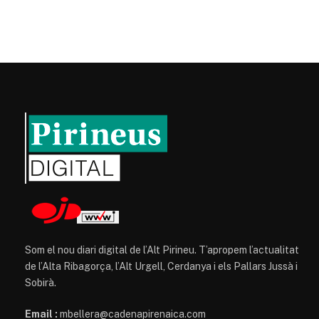
Som el nou diari digital de l’Alt Pirineu. T’apropem l’actualitat
de l’Alta Ribagorça, l’Alt Urgell, Cerdanya i els Pallars Jussà i
Sobirà.
Email :
mbellera@cadenapirenaica.com