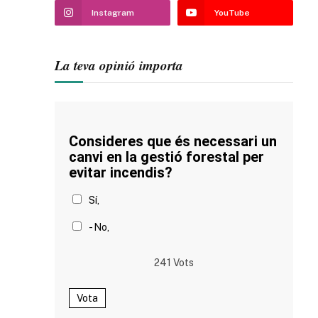
Instagram
YouTube
La teva opinió importa
Consideres que és necessari un
canvi en la gestió forestal per
evitar incendis?
Sí,
- No,
241
Vots
Vota