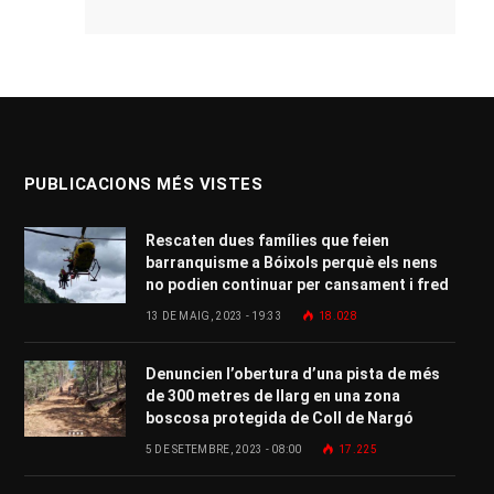
PUBLICACIONS MÉS VISTES
Rescaten dues famílies que feien
barranquisme a Bóixols perquè els nens
no podien continuar per cansament i fred
13 DE MAIG, 2023 - 19:33
18.028
Denuncien l’obertura d’una pista de més
de 300 metres de llarg en una zona
boscosa protegida de Coll de Nargó
5 DE SETEMBRE, 2023 - 08:00
17.225