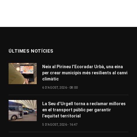
ÚLTIMES NOTÍCIES
Neix al Pirineu l’Ecoradar Urbà, una eina
per crear municipis més resilients al canvi
climàtic
6 D'AGOST, 2026 - 08:00
La Seu d’Urgell torna a reclamar millores
en el transport públic per garantir
l’equitat territorial
5 D'AGOST, 2026 - 16:47