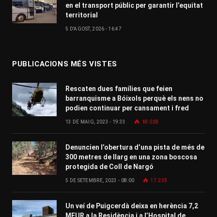
en el transport públic per garantir l’equitat
territorial
5 D'AGOST, 2026 - 16:47
PUBLICACIONS MÉS VISTES
Rescaten dues famílies que feien
barranquisme a Bóixols perquè els nens no
podien continuar per cansament i fred
13 DE MAIG, 2023 - 19:33
18.028
Denuncien l’obertura d’una pista de més de
300 metres de llarg en una zona boscosa
protegida de Coll de Nargó
5 DE SETEMBRE, 2023 - 08:00
17.225
Un veí de Puigcerdà deixa en herència 7,2
MEUR a la Residència i a l’Hospital de