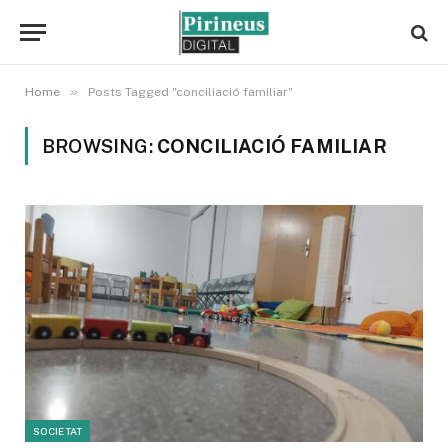
»
Home
Posts Tagged "conciliació familiar"
BROWSING:
CONCILIACIÓ FAMILIAR
SOCIETAT