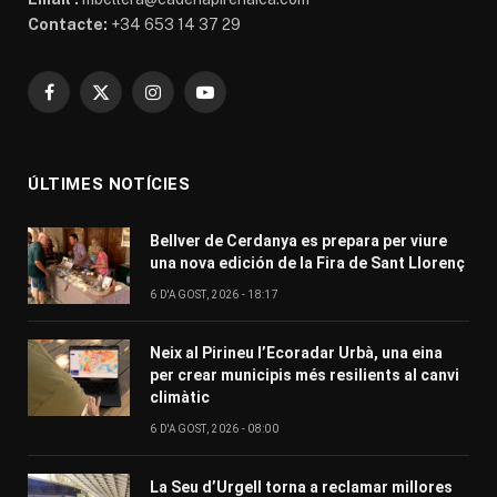
Contacte:
+34 653 14 37 29
Facebook
X
Instagram
YouTube
(Twitter)
ÚLTIMES NOTÍCIES
Bellver de Cerdanya es prepara per viure
una nova edición de la Fira de Sant Llorenç
6 D'AGOST, 2026 - 18:17
Neix al Pirineu l’Ecoradar Urbà, una eina
per crear municipis més resilients al canvi
climàtic
6 D'AGOST, 2026 - 08:00
La Seu d’Urgell torna a reclamar millores