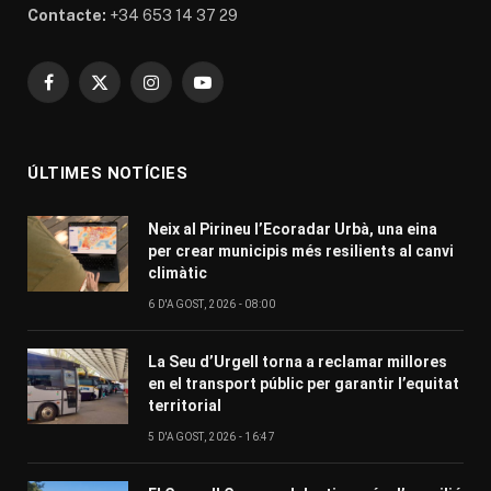
Contacte:
+34 653 14 37 29
Facebook
X
Instagram
YouTube
(Twitter)
ÚLTIMES NOTÍCIES
Neix al Pirineu l’Ecoradar Urbà, una eina
per crear municipis més resilients al canvi
climàtic
6 D'AGOST, 2026 - 08:00
La Seu d’Urgell torna a reclamar millores
en el transport públic per garantir l’equitat
territorial
5 D'AGOST, 2026 - 16:47