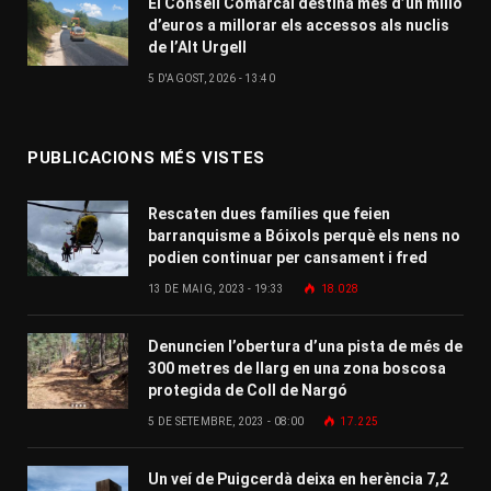
El Consell Comarcal destina més d’un milió
d’euros a millorar els accessos als nuclis
de l’Alt Urgell
5 D'AGOST, 2026 - 13:40
PUBLICACIONS MÉS VISTES
Rescaten dues famílies que feien
barranquisme a Bóixols perquè els nens no
podien continuar per cansament i fred
13 DE MAIG, 2023 - 19:33
18.028
Denuncien l’obertura d’una pista de més de
300 metres de llarg en una zona boscosa
protegida de Coll de Nargó
5 DE SETEMBRE, 2023 - 08:00
17.225
Un veí de Puigcerdà deixa en herència 7,2