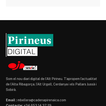
Som el nou diari digital de l’Alt Pirineu. T’apropem l’actualitat
de l’Alta Ribagorça, l’Alt Urgell, Cerdanya i els Pallars Jussà i
Sobirà.
Email :
mbellera@cadenapirenaica.com
Contacte:
+34 653 14 37 29