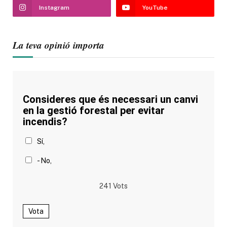
Instagram
YouTube
La teva opinió importa
Consideres que és necessari un canvi
en la gestió forestal per evitar
incendis?
Sí,
- No,
241
Vots
Vota