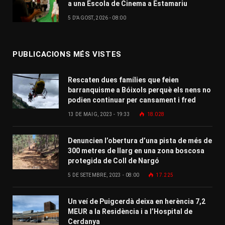
a una Escola de Cinema a Estamariu
5 D'AGOST, 2026 - 08:00
PUBLICACIONS MÉS VISTES
Rescaten dues famílies que feien
barranquisme a Bóixols perquè els nens no
podien continuar per cansament i fred
13 DE MAIG, 2023 - 19:33
18.028
Denuncien l’obertura d’una pista de més de
300 metres de llarg en una zona boscosa
protegida de Coll de Nargó
5 DE SETEMBRE, 2023 - 08:00
17.225
Un veí de Puigcerdà deixa en herència 7,2
MEUR a la Residència i a l’Hospital de
Cerdanya