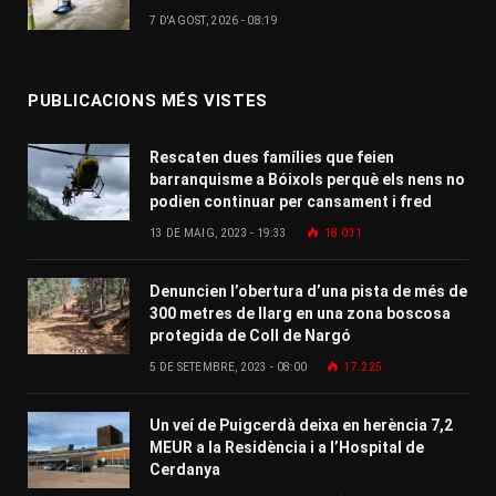
7 D'AGOST, 2026 - 08:19
PUBLICACIONS MÉS VISTES
Rescaten dues famílies que feien
barranquisme a Bóixols perquè els nens no
podien continuar per cansament i fred
13 DE MAIG, 2023 - 19:33
18.031
Denuncien l’obertura d’una pista de més de
300 metres de llarg en una zona boscosa
protegida de Coll de Nargó
5 DE SETEMBRE, 2023 - 08:00
17.225
Un veí de Puigcerdà deixa en herència 7,2
MEUR a la Residència i a l’Hospital de
Cerdanya