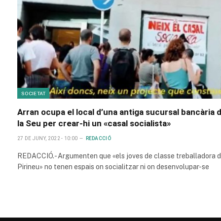
SOCIETAT
Arran ocupa el local d’una antiga sucursal bancària 
la Seu per crear-hi un «casal socialista»
27 DE JUNY, 2022 - 10:00
REDACCIÓ
REDACCIÓ.- Argumenten que «els joves de classe treballadora d
Pirineu» no tenen espais on socialitzar ni on desenvolupar-se