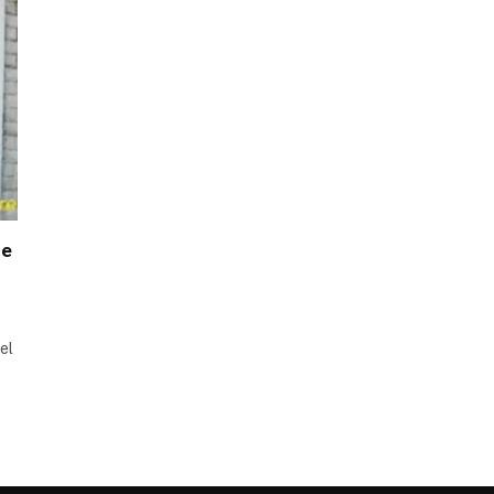
de
el