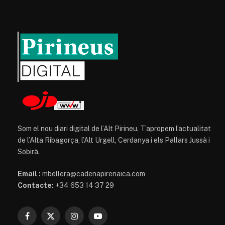
Som el nou diari digital de l’Alt Pirineu. T’apropem l’actualitat
de l’Alta Ribagorça, l’Alt Urgell, Cerdanya i els Pallars Jussà i
Sobirà.
Email :
mbellera@cadenapirenaica.com
Contacte:
+34 653 14 37 29
Facebook
X
Instagram
YouTube