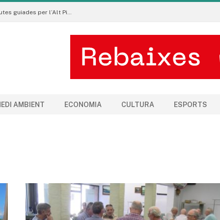
Pirineu a Peu promou un turisme sostenible amb rutes guiades per l’Alt Pirineu i l’Aran
EDI AMBIENT
ECONOMIA
CULTURA
ESPORTS