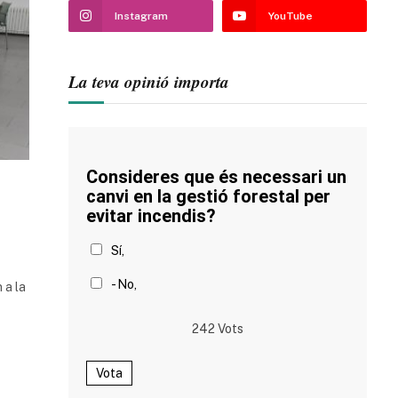
Instagram
YouTube
La teva opinió importa
Consideres que és necessari un
canvi en la gestió forestal per
evitar incendis?
Sí,
- No,
 a la
242
Vots
Vota