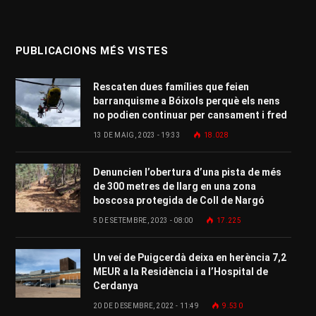
PUBLICACIONS MÉS VISTES
Rescaten dues famílies que feien
barranquisme a Bóixols perquè els nens
no podien continuar per cansament i fred
13 DE MAIG, 2023 - 19:33
18.028
Denuncien l’obertura d’una pista de més
de 300 metres de llarg en una zona
boscosa protegida de Coll de Nargó
5 DE SETEMBRE, 2023 - 08:00
17.225
Un veí de Puigcerdà deixa en herència 7,2
MEUR a la Residència i a l’Hospital de
Cerdanya
20 DE DESEMBRE, 2022 - 11:49
9.530