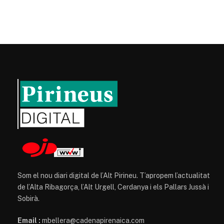
Som el nou diari digital de l’Alt Pirineu. T’apropem l’actualitat
de l’Alta Ribagorça, l’Alt Urgell, Cerdanya i els Pallars Jussà i
Sobirà.
Email :
mbellera@cadenapirenaica.com