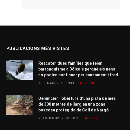
PUBLICACIONS MÉS VISTES
Rescaten dues famílies que feien
barranquisme a Bóixols perquè els nens
no podien continuar per cansament i fred
13 DE MAIG, 2023 - 19:33
18.028
Denuncien l’obertura d’una pista de més
de 300 metres de llarg en una zona
boscosa protegida de Coll de Nargó
5 DE SETEMBRE, 2023 - 08:00
17.225