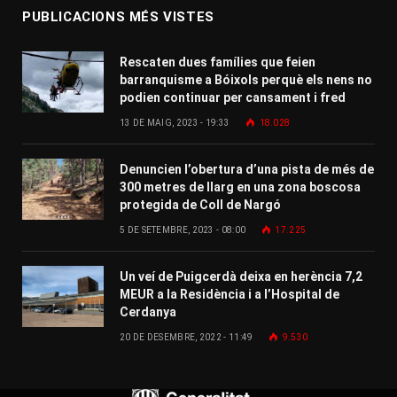
PUBLICACIONS MÉS VISTES
Rescaten dues famílies que feien
barranquisme a Bóixols perquè els nens no
podien continuar per cansament i fred
13 DE MAIG, 2023 - 19:33
18.028
Denuncien l’obertura d’una pista de més de
300 metres de llarg en una zona boscosa
protegida de Coll de Nargó
5 DE SETEMBRE, 2023 - 08:00
17.225
Un veí de Puigcerdà deixa en herència 7,2
MEUR a la Residència i a l’Hospital de
Cerdanya
20 DE DESEMBRE, 2022 - 11:49
9.530