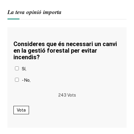
La teva opinió importa
Consideres que és necessari un canvi
en la gestió forestal per evitar
incendis?
Sí,
- No,
243
Vots
Vota