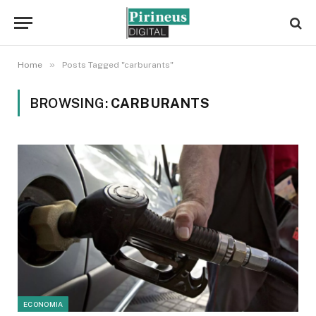
»
Home
Posts Tagged "carburants"
BROWSING:
CARBURANTS
ECONOMIA