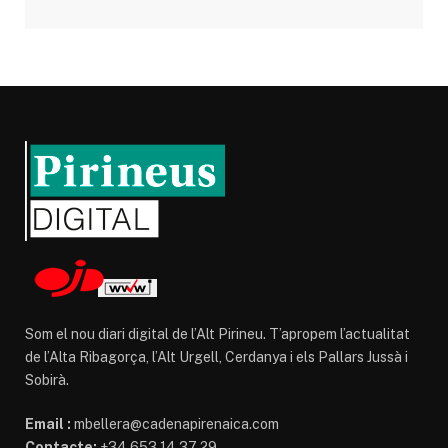
Som el nou diari digital de l’Alt Pirineu. T’apropem l’actualitat
de l’Alta Ribagorça, l’Alt Urgell, Cerdanya i els Pallars Jussà i
Sobirà.
Email :
mbellera@cadenapirenaica.com
Contacte:
+34 653 14 37 29