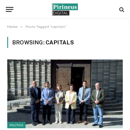
»
Home
Posts Tagged "capitals"
BROWSING:
CAPITALS
POLÍTICA