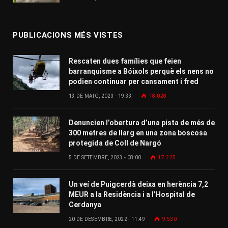
PUBLICACIONS MÉS VISTES
Rescaten dues famílies que feien
barranquisme a Bóixols perquè els nens no
podien continuar per cansament i fred
13 DE MAIG, 2023 - 19:33
18.028
Denuncien l’obertura d’una pista de més de
300 metres de llarg en una zona boscosa
protegida de Coll de Nargó
5 DE SETEMBRE, 2023 - 08:00
17.225
Un veí de Puigcerdà deixa en herència 7,2
MEUR a la Residència i a l’Hospital de
Cerdanya
20 DE DESEMBRE, 2022 - 11:49
9.530