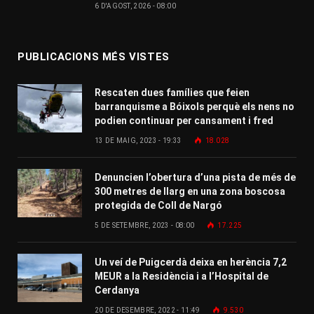
6 D'AGOST, 2026 - 08:00
PUBLICACIONS MÉS VISTES
Rescaten dues famílies que feien
barranquisme a Bóixols perquè els nens no
podien continuar per cansament i fred
13 DE MAIG, 2023 - 19:33
18.028
Denuncien l’obertura d’una pista de més de
300 metres de llarg en una zona boscosa
protegida de Coll de Nargó
5 DE SETEMBRE, 2023 - 08:00
17.225
Un veí de Puigcerdà deixa en herència 7,2
MEUR a la Residència i a l’Hospital de
Cerdanya
20 DE DESEMBRE, 2022 - 11:49
9.530