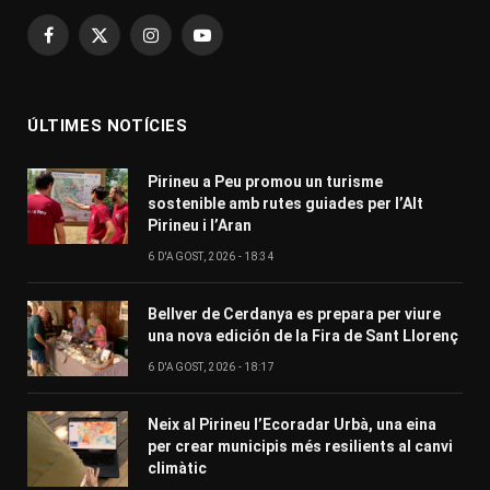
Facebook
X
Instagram
YouTube
(Twitter)
ÚLTIMES NOTÍCIES
Pirineu a Peu promou un turisme
sostenible amb rutes guiades per l’Alt
Pirineu i l’Aran
6 D'AGOST, 2026 - 18:34
Bellver de Cerdanya es prepara per viure
una nova edición de la Fira de Sant Llorenç
6 D'AGOST, 2026 - 18:17
Neix al Pirineu l’Ecoradar Urbà, una eina
per crear municipis més resilients al canvi
climàtic