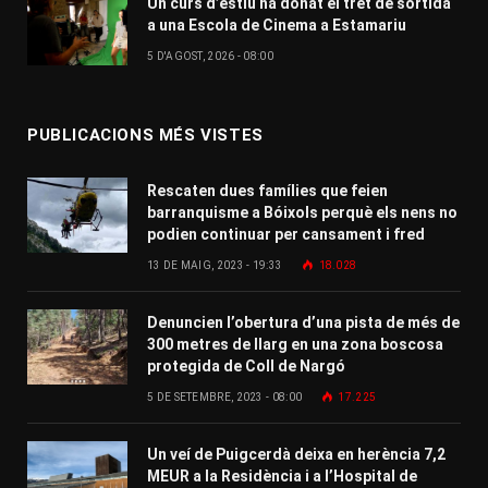
Un curs d’estiu ha donat el tret de sortida
a una Escola de Cinema a Estamariu
5 D'AGOST, 2026 - 08:00
PUBLICACIONS MÉS VISTES
Rescaten dues famílies que feien
barranquisme a Bóixols perquè els nens no
podien continuar per cansament i fred
13 DE MAIG, 2023 - 19:33
18.028
Denuncien l’obertura d’una pista de més de
300 metres de llarg en una zona boscosa
protegida de Coll de Nargó
5 DE SETEMBRE, 2023 - 08:00
17.225
Un veí de Puigcerdà deixa en herència 7,2
MEUR a la Residència i a l’Hospital de