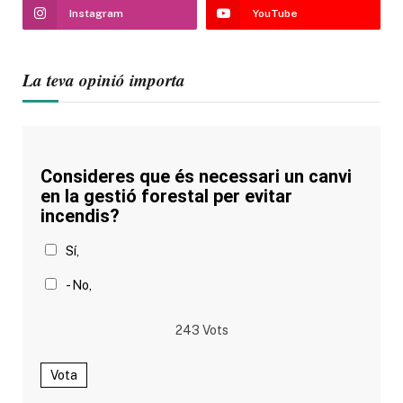
Instagram
YouTube
La teva opinió importa
Consideres que és necessari un canvi
en la gestió forestal per evitar
incendis?
Sí,
- No,
243
Vots
Vota