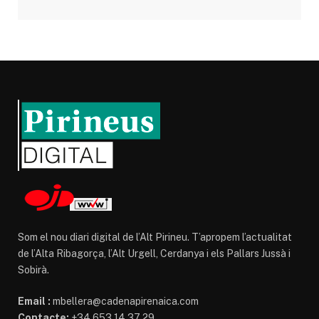
Som el nou diari digital de l’Alt Pirineu. T’apropem l’actualitat
de l’Alta Ribagorça, l’Alt Urgell, Cerdanya i els Pallars Jussà i
Sobirà.
Email :
mbellera@cadenapirenaica.com
Contacte:
+34 653 14 37 29