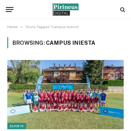
»
Home
Posts Tagged "Campus Iniesta"
BROWSING:
CAMPUS INIESTA
ESPORTS