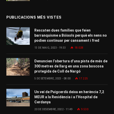
PUBLICACIONS MÉS VISTES
Rescaten dues famílies que feien
barranquisme a Bóixols perquè els nens no
podien continuar per cansament i fred
13 DE MAIG, 2023 - 19:33
18.028
Denuncien l’obertura d’una pista de més de
300 metres de llarg en una zona boscosa
protegida de Coll de Nargó
5 DE SETEMBRE, 2023 - 08:00
17.225
Un veí de Puigcerdà deixa en herència 7,2
MEUR a la Residència i a l’Hospital de
Cerdanya
20 DE DESEMBRE, 2022 - 11:49
9.530