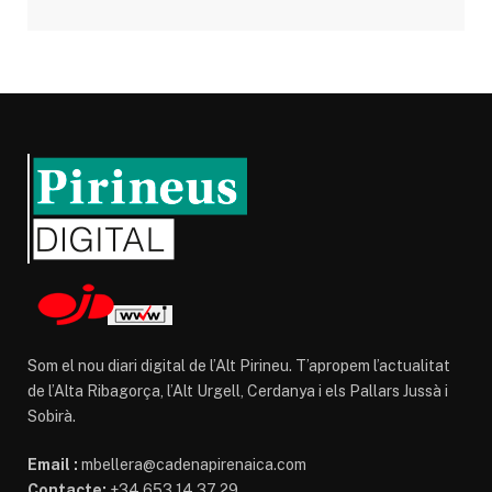
Som el nou diari digital de l’Alt Pirineu. T’apropem l’actualitat
de l’Alta Ribagorça, l’Alt Urgell, Cerdanya i els Pallars Jussà i
Sobirà.
Email :
mbellera@cadenapirenaica.com
Contacte:
+34 653 14 37 29