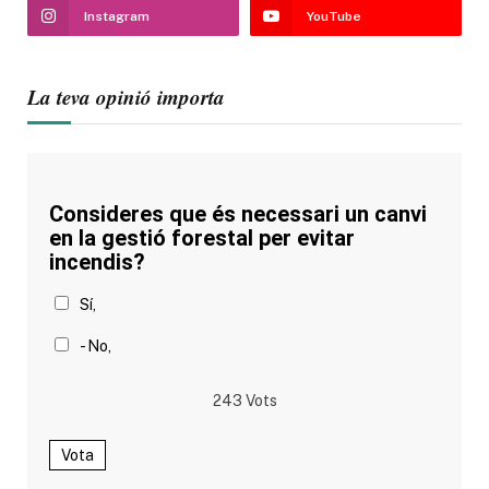
Instagram
YouTube
La teva opinió importa
Consideres que és necessari un canvi
en la gestió forestal per evitar
incendis?
Sí,
- No,
243
Vots
Vota