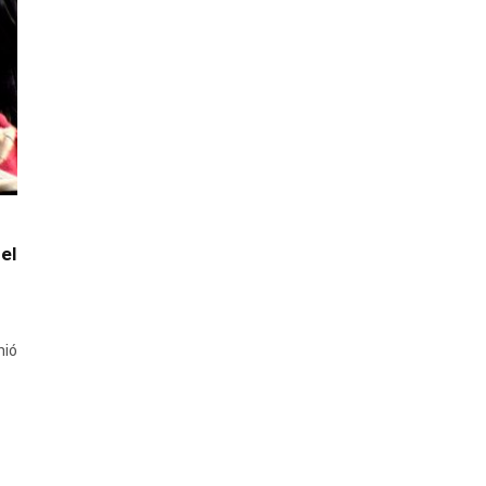
 el
nió