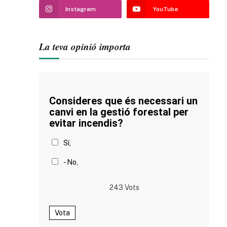
Instagram
YouTube
La teva opinió importa
Consideres que és necessari un
canvi en la gestió forestal per
evitar incendis?
Sí,
- No,
243
Vots
Vota