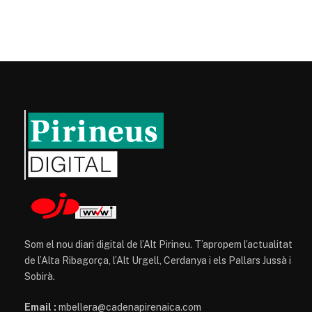
Som el nou diari digital de l’Alt Pirineu. T’apropem l’actualitat
de l’Alta Ribagorça, l’Alt Urgell, Cerdanya i els Pallars Jussà i
Sobirà.
Email :
mbellera@cadenapirenaica.com