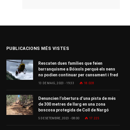
PUBLICACIONS MÉS VISTES
Rescaten dues famílies que feien
barranquisme a Bóixols perquè els nens
no podien continuar per cansament i fred
13 DE MAIG, 2023 - 19:33
18.028
Denuncien l’obertura d’una pista de més
de 300 metres de llarg en una zona
boscosa protegida de Coll de Nargó
5 DE SETEMBRE, 2023 - 08:00
17.225