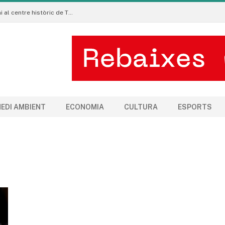
La Manigua Estudio porta l’art floral contemporani al centre històric de Tremp
EDI AMBIENT
ECONOMIA
CULTURA
ESPORTS