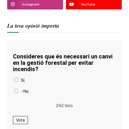
Instagram
YouTube
La teva opinió importa
Consideres que és necessari un canvi
en la gestió forestal per evitar
incendis?
Sí,
- No,
242
Vots
Vota