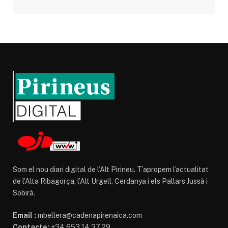
Som el nou diari digital de l’Alt Pirineu. T’apropem l’actualitat
de l’Alta Ribagorça, l’Alt Urgell, Cerdanya i els Pallars Jussà i
Sobirà.
Email :
mbellera@cadenapirenaica.com
Contacte:
+34 653 14 37 29