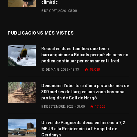
climàtic
6 D'AGOST, 2026 - 08:00
PUBLICACIONS MÉS VISTES
Rescaten dues famílies que feien
barranquisme a Bóixols perquè els nens no
podien continuar per cansament i fred
13 DE MAIG, 2023 - 19:33
18.028
Denuncien l’obertura d’una pista de més de
300 metres de llarg en una zona boscosa
protegida de Coll de Nargó
5 DE SETEMBRE, 2023 - 08:00
17.225
Un veí de Puigcerdà deixa en herència 7,2
MEUR a la Residència i a l’Hospital de
Cerdanya