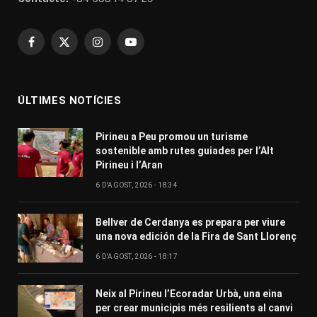
Facebook
X
Instagram
YouTube
(Twitter)
ÚLTIMES NOTÍCIES
Pirineu a Peu promou un turisme
sostenible amb rutes guiades per l’Alt
Pirineu i l’Aran
6 D'AGOST, 2026 - 18:34
Bellver de Cerdanya es prepara per viure
una nova edición de la Fira de Sant Llorenç
6 D'AGOST, 2026 - 18:17
Neix al Pirineu l’Ecoradar Urbà, una eina
per crear municipis més resilients al canvi