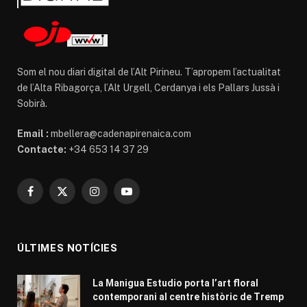
Som el nou diari digital de l’Alt Pirineu. T’apropem l’actualitat
de l’Alta Ribagorça, l’Alt Urgell, Cerdanya i els Pallars Jussà i
Sobirà.
Email :
mbellera@cadenapirenaica.com
Contacte:
+34 653 14 37 29
Facebook
X
Instagram
YouTube
(Twitter)
ÚLTIMES NOTÍCIES
La Manigua Estudio porta l’art floral
contemporani al centre històric de Tremp