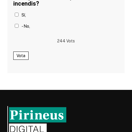
incendis?
Sí,
- No,
244
Vots
Vota