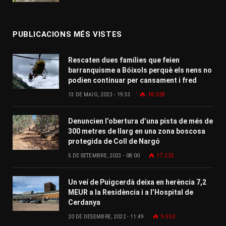
PUBLICACIONS MÉS VISTES
Rescaten dues famílies que feien
barranquisme a Bóixols perquè els nens no
podien continuar per cansament i fred
13 DE MAIG, 2023 - 19:33
18.028
Denuncien l’obertura d’una pista de més de
300 metres de llarg en una zona boscosa
protegida de Coll de Nargó
5 DE SETEMBRE, 2023 - 08:00
17.225
Un veí de Puigcerdà deixa en herència 7,2
MEUR a la Residència i a l’Hospital de
Cerdanya
20 DE DESEMBRE, 2022 - 11:49
9.530