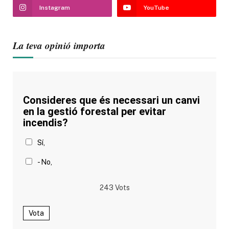
Instagram
YouTube
La teva opinió importa
Consideres que és necessari un canvi
en la gestió forestal per evitar
incendis?
Sí,
- No,
243
Vots
Vota