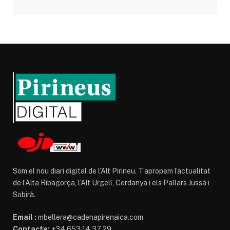
Som el nou diari digital de l’Alt Pirineu. T’apropem l’actualitat
de l’Alta Ribagorça, l’Alt Urgell, Cerdanya i els Pallars Jussà i
Sobirà.
Email :
mbellera@cadenapirenaica.com
Contacte:
+34 653 14 37 29