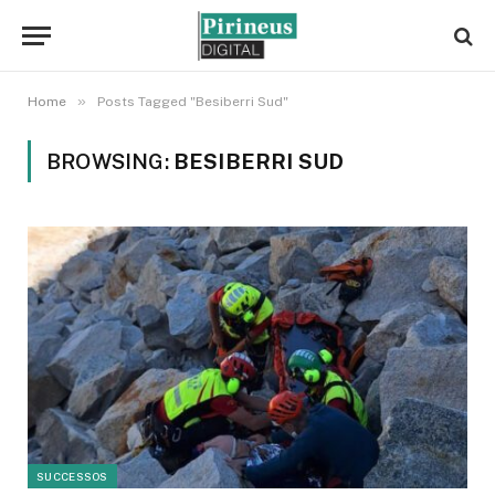
»
Home
Posts Tagged "Besiberri Sud"
BROWSING:
BESIBERRI SUD
SUCCESSOS