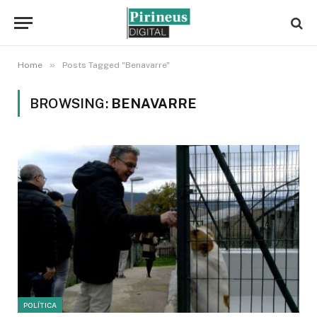
»
Home
Posts Tagged "Benavarre"
BROWSING:
BENAVARRE
POLÍTICA