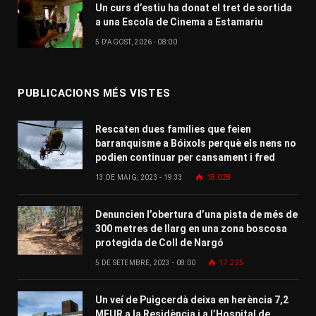
Un curs d’estiu ha donat el tret de sortida
a una Escola de Cinema a Estamariu
5 D'AGOST, 2026 - 08:00
PUBLICACIONS MÉS VISTES
Rescaten dues famílies que feien
barranquisme a Bóixols perquè els nens no
podien continuar per cansament i fred
13 DE MAIG, 2023 - 19:33
18.028
Denuncien l’obertura d’una pista de més de
300 metres de llarg en una zona boscosa
protegida de Coll de Nargó
5 DE SETEMBRE, 2023 - 08:00
17.225
Un veí de Puigcerdà deixa en herència 7,2
MEUR a la Residència i a l’Hospital de