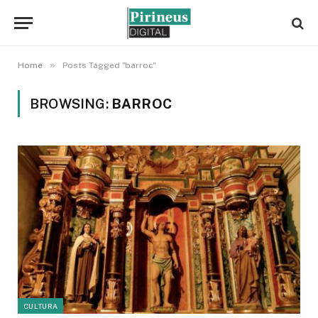
»
Home
Posts Tagged "barroc"
BROWSING:
BARROC
CULTURA