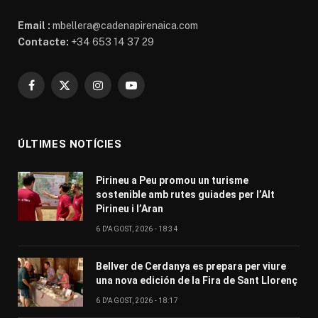
Email :
mbellera@cadenapirenaica.com
Contacte:
+34 653 14 37 29
Facebook
X
Instagram
YouTube
(Twitter)
ÚLTIMES NOTÍCIES
Pirineu a Peu promou un turisme
sostenible amb rutes guiades per l’Alt
Pirineu i l’Aran
6 D'AGOST, 2026 - 18:34
Bellver de Cerdanya es prepara per viure
una nova edición de la Fira de Sant Llorenç
6 D'AGOST, 2026 - 18:17