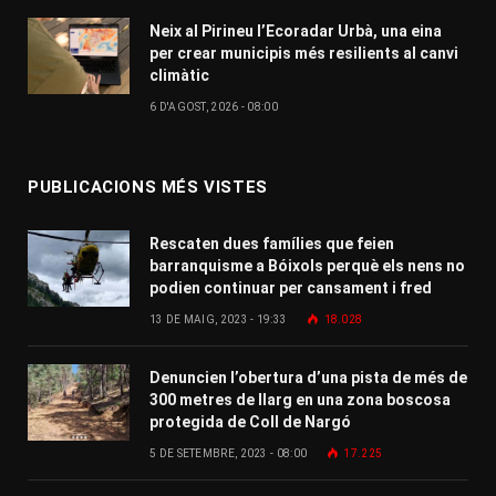
Neix al Pirineu l’Ecoradar Urbà, una eina
per crear municipis més resilients al canvi
climàtic
6 D'AGOST, 2026 - 08:00
PUBLICACIONS MÉS VISTES
Rescaten dues famílies que feien
barranquisme a Bóixols perquè els nens no
podien continuar per cansament i fred
13 DE MAIG, 2023 - 19:33
18.028
Denuncien l’obertura d’una pista de més de
300 metres de llarg en una zona boscosa
protegida de Coll de Nargó
5 DE SETEMBRE, 2023 - 08:00
17.225