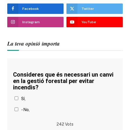
Facebook
Twitter
Instagram
YouTube
La teva opinió importa
Consideres que és necessari un canvi
en la gestió forestal per evitar
incendis?
Sí,
- No,
242
Vots