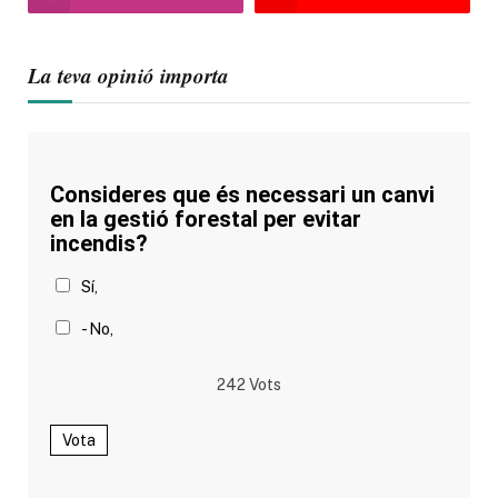
La teva opinió importa
Consideres que és necessari un canvi
en la gestió forestal per evitar
incendis?
Sí,
- No,
242
Vots
Vota