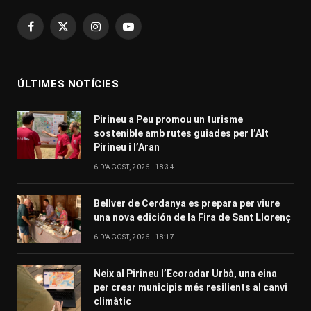
Facebook
X
Instagram
YouTube
(Twitter)
ÚLTIMES NOTÍCIES
Pirineu a Peu promou un turisme
sostenible amb rutes guiades per l’Alt
Pirineu i l’Aran
6 D'AGOST, 2026 - 18:34
Bellver de Cerdanya es prepara per viure
una nova edición de la Fira de Sant Llorenç
6 D'AGOST, 2026 - 18:17
Neix al Pirineu l’Ecoradar Urbà, una eina
per crear municipis més resilients al canvi
climàtic