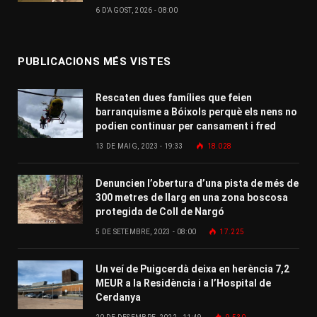
6 D'AGOST, 2026 - 08:00
PUBLICACIONS MÉS VISTES
Rescaten dues famílies que feien
barranquisme a Bóixols perquè els nens no
podien continuar per cansament i fred
13 DE MAIG, 2023 - 19:33
18.028
Denuncien l’obertura d’una pista de més de
300 metres de llarg en una zona boscosa
protegida de Coll de Nargó
5 DE SETEMBRE, 2023 - 08:00
17.225
Un veí de Puigcerdà deixa en herència 7,2
MEUR a la Residència i a l’Hospital de
Cerdanya