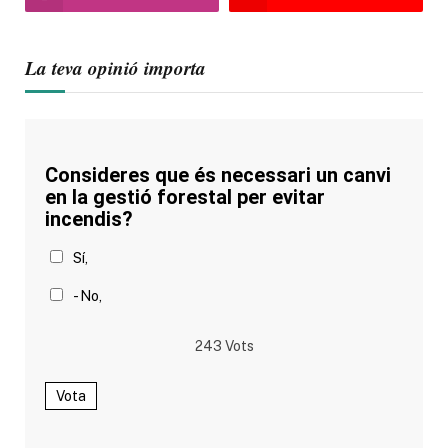
La teva opinió importa
Consideres que és necessari un canvi
en la gestió forestal per evitar
incendis?
Sí,
- No,
243
Vots
Vota