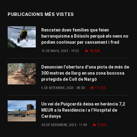
PUBLICACIONS MÉS VISTES
Rescaten dues famílies que feien
barranquisme a Bóixols perquè els nens no
podien continuar per cansament i fred
13 DE MAIG, 2023 - 19:33
18.028
Denuncien l’obertura d’una pista de més de
300 metres de llarg en una zona boscosa
protegida de Coll de Nargó
5 DE SETEMBRE, 2023 - 08:00
17.225
Un veí de Puigcerdà deixa en herència 7,2
MEUR a la Residència i a l’Hospital de
Cerdanya
20 DE DESEMBRE, 2022 - 11:49
9.530