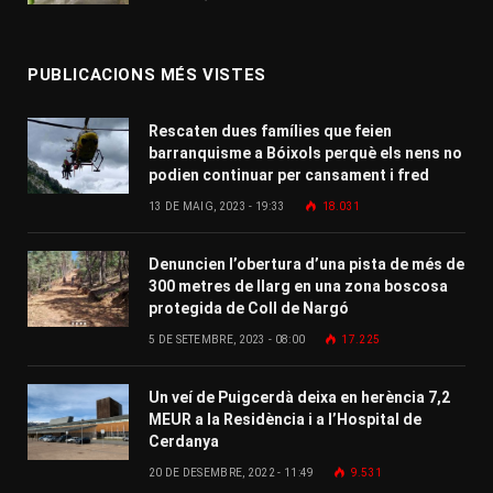
PUBLICACIONS MÉS VISTES
Rescaten dues famílies que feien
barranquisme a Bóixols perquè els nens no
podien continuar per cansament i fred
13 DE MAIG, 2023 - 19:33
18.031
Denuncien l’obertura d’una pista de més de
300 metres de llarg en una zona boscosa
protegida de Coll de Nargó
5 DE SETEMBRE, 2023 - 08:00
17.225
Un veí de Puigcerdà deixa en herència 7,2
MEUR a la Residència i a l’Hospital de
Cerdanya
20 DE DESEMBRE, 2022 - 11:49
9.531