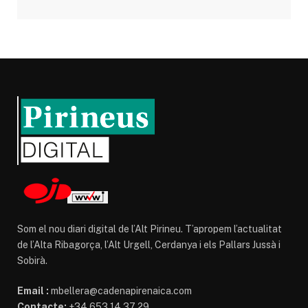
Som el nou diari digital de l’Alt Pirineu. T’apropem l’actualitat
de l’Alta Ribagorça, l’Alt Urgell, Cerdanya i els Pallars Jussà i
Sobirà.
Email :
mbellera@cadenapirenaica.com
Contacte:
+34 653 14 37 29