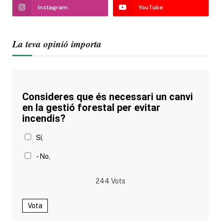
Instagram
YouTube
La teva opinió importa
Consideres que és necessari un canvi
en la gestió forestal per evitar
incendis?
Sí,
- No,
244
Vots
Vota