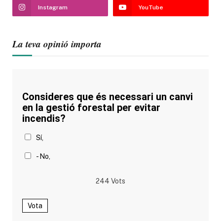
Instagram
YouTube
La teva opinió importa
Consideres que és necessari un canvi
en la gestió forestal per evitar
incendis?
Sí,
- No,
244
Vots
Vota