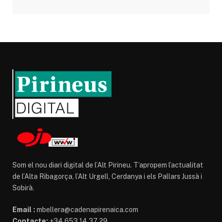
Som el nou diari digital de l’Alt Pirineu. T’apropem l’actualitat
de l’Alta Ribagorça, l’Alt Urgell, Cerdanya i els Pallars Jussà i
Sobirà.
Email :
mbellera@cadenapirenaica.com
Contacte:
+34 653 14 37 29