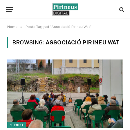
»
Home
Posts Tagged "Associació Pirineu Wat"
BROWSING:
ASSOCIACIÓ PIRINEU WAT
CULTURA