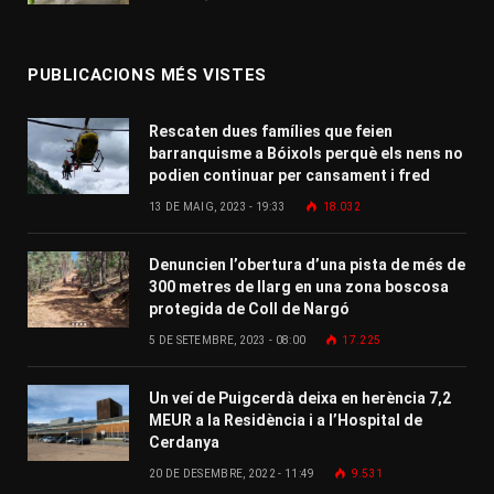
PUBLICACIONS MÉS VISTES
Rescaten dues famílies que feien
barranquisme a Bóixols perquè els nens no
podien continuar per cansament i fred
13 DE MAIG, 2023 - 19:33
18.032
Denuncien l’obertura d’una pista de més de
300 metres de llarg en una zona boscosa
protegida de Coll de Nargó
5 DE SETEMBRE, 2023 - 08:00
17.225
Un veí de Puigcerdà deixa en herència 7,2
MEUR a la Residència i a l’Hospital de
Cerdanya
20 DE DESEMBRE, 2022 - 11:49
9.531