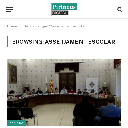
»
Home
Posts Tagged "Assetjament escolar"
BROWSING:
ASSETJAMENT ESCOLAR
SOCIETAT