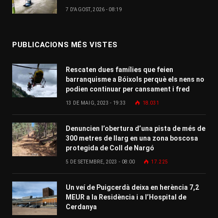
7 D'AGOST, 2026 - 08:19
PUBLICACIONS MÉS VISTES
Rescaten dues famílies que feien
barranquisme a Bóixols perquè els nens no
podien continuar per cansament i fred
13 DE MAIG, 2023 - 19:33
18.031
Denuncien l’obertura d’una pista de més de
300 metres de llarg en una zona boscosa
protegida de Coll de Nargó
5 DE SETEMBRE, 2023 - 08:00
17.225
Un veí de Puigcerdà deixa en herència 7,2
MEUR a la Residència i a l’Hospital de
Cerdanya