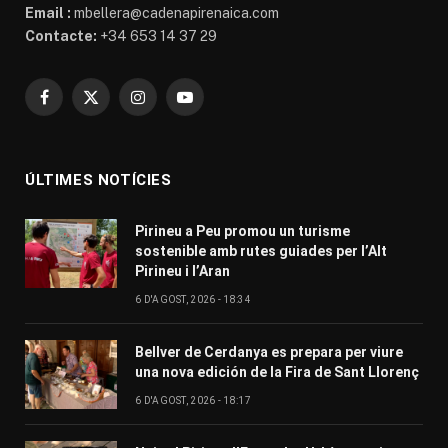
Email :
mbellera@cadenapirenaica.com
Contacte:
+34 653 14 37 29
Facebook
X
Instagram
YouTube
(Twitter)
ÚLTIMES NOTÍCIES
Pirineu a Peu promou un turisme
sostenible amb rutes guiades per l’Alt
Pirineu i l’Aran
6 D'AGOST, 2026 - 18:34
Bellver de Cerdanya es prepara per viure
una nova edición de la Fira de Sant Llorenç
6 D'AGOST, 2026 - 18:17