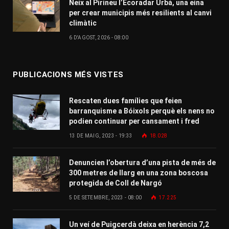
Neix al Pirineu l’Ecoradar Urbà, una eina
per crear municipis més resilients al canvi
climàtic
6 D'AGOST, 2026 - 08:00
PUBLICACIONS MÉS VISTES
Rescaten dues famílies que feien
barranquisme a Bóixols perquè els nens no
podien continuar per cansament i fred
13 DE MAIG, 2023 - 19:33
18.028
Denuncien l’obertura d’una pista de més de
300 metres de llarg en una zona boscosa
protegida de Coll de Nargó
5 DE SETEMBRE, 2023 - 08:00
17.225
Un veí de Puigcerdà deixa en herència 7,2