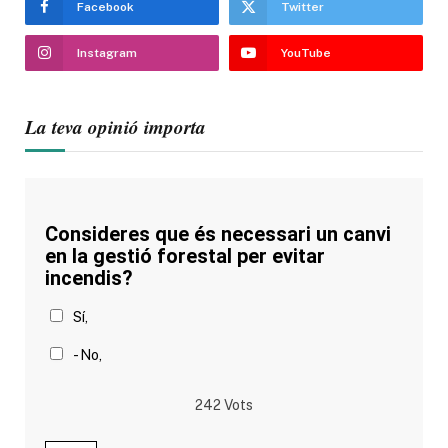
Facebook
Twitter
Instagram
YouTube
La teva opinió importa
Consideres que és necessari un canvi
en la gestió forestal per evitar
incendis?
Sí,
- No,
242
Vots