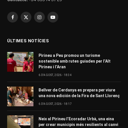
Facebook
X
Instagram
YouTube
(Twitter)
ÚLTIMES NOTÍCIES
Pirineu a Peu promou un turisme
sostenible amb rutes guiades per l’Alt
Pirineu i l’Aran
6 D'AGOST, 2026 - 18:34
Bellver de Cerdanya es prepara per viure
una nova edición de la Fira de Sant Llorenç
6 D'AGOST, 2026 - 18:17
Neix al Pirineu l’Ecoradar Urbà, una eina
per crear municipis més resilients al canvi