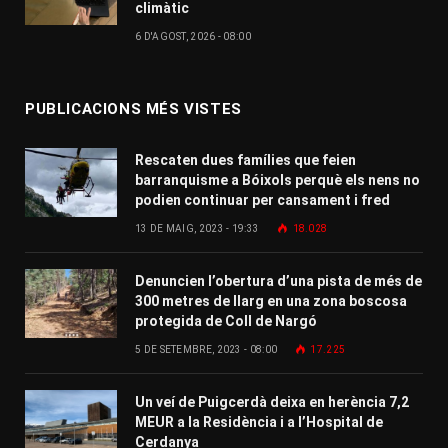
climàtic
6 D'AGOST, 2026 - 08:00
PUBLICACIONS MÉS VISTES
Rescaten dues famílies que feien
barranquisme a Bóixols perquè els nens no
podien continuar per cansament i fred
13 DE MAIG, 2023 - 19:33
18.028
Denuncien l’obertura d’una pista de més de
300 metres de llarg en una zona boscosa
protegida de Coll de Nargó
5 DE SETEMBRE, 2023 - 08:00
17.225
Un veí de Puigcerdà deixa en herència 7,2
MEUR a la Residència i a l’Hospital de
Cerdanya