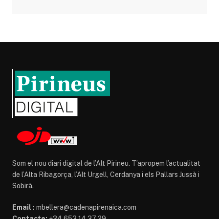
Som el nou diari digital de l’Alt Pirineu. T’apropem l’actualitat
de l’Alta Ribagorça, l’Alt Urgell, Cerdanya i els Pallars Jussà i
Sobirà.
Email :
mbellera@cadenapirenaica.com
Contacte:
+34 653 14 37 29