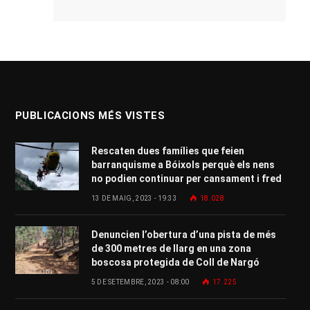
PUBLICACIONS MÉS VISTES
Rescaten dues famílies que feien
barranquisme a Bóixols perquè els nens
no podien continuar per cansament i fred
13 DE MAIG, 2023 - 19:33
18.028
Denuncien l’obertura d’una pista de més
de 300 metres de llarg en una zona
boscosa protegida de Coll de Nargó
5 DE SETEMBRE, 2023 - 08:00
17.225