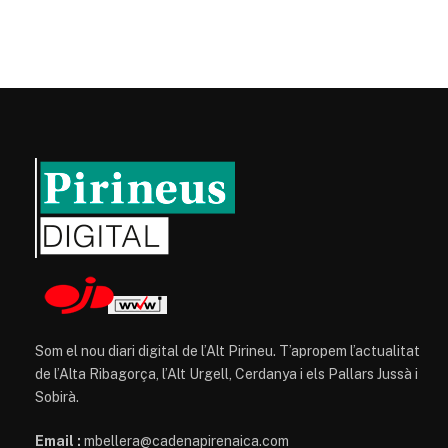
Som el nou diari digital de l’Alt Pirineu. T’apropem l’actualitat
de l’Alta Ribagorça, l’Alt Urgell, Cerdanya i els Pallars Jussà i
Sobirà.
Email :
mbellera@cadenapirenaica.com