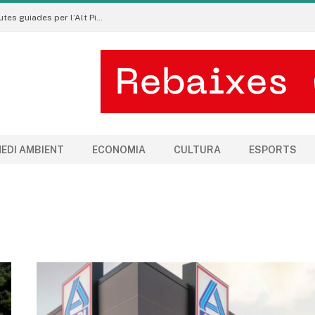
Pirineu a Peu promou un turisme sostenible amb rutes guiades per l’Alt Pirineu i l’Aran
EDI AMBIENT
ECONOMIA
CULTURA
ESPORTS