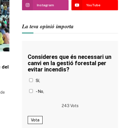
Instagram
YouTube
La teva opinió importa
Consideres que és necessari un
canvi en la gestió forestal per
 del
evitar incendis?
Sí,
- No,
 de
243
Vots
Vota