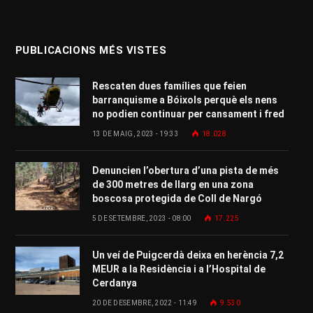
PUBLICACIONS MÉS VISTES
Rescaten dues famílies que feien
barranquisme a Bóixols perquè els nens
no podien continuar per cansament i fred
13 DE MAIG, 2023 - 19:33
18.028
Denuncien l’obertura d’una pista de més
de 300 metres de llarg en una zona
boscosa protegida de Coll de Nargó
5 DE SETEMBRE, 2023 - 08:00
17.225
Un veí de Puigcerdà deixa en herència 7,2
MEUR a la Residència i a l’Hospital de
Cerdanya
20 DE DESEMBRE, 2022 - 11:49
9.530