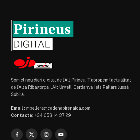
Som el nou diari digital de l’Alt Pirineu. T’apropem l’actualitat
de l’Alta Ribagorça, l’Alt Urgell, Cerdanya i els Pallars Jussà i
Sobirà.
Email :
mbellera@cadenapirenaica.com
Contacte:
+34 653 14 37 29
Facebook
X
Instagram
YouTube