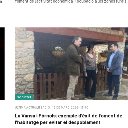
foment de l’activitat econòmica i l’ocupació a les zones rurals
la
SOCIETAT
ULTIMA ACTUALITZACIÓ
12 DE MARÇ, 2026 - 15:30
La Vansa i Fórnols: exemple d’èxit de foment de
l’habitatge per evitar el despoblament