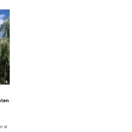
nten
r al