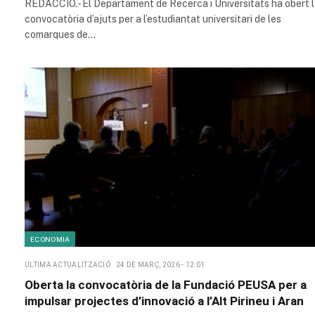
REDACCIÓ.- El Departament de Recerca i Universitats ha obert 
convocatòria d’ajuts per a l’estudiantat universitari de les
comarques de…
ECONOMIA
ULTIMA ACTUALITZACIÓ
24 DE MARÇ, 2026 - 12:01
Oberta la convocatòria de la Fundació PEUSA per a
impulsar projectes d’innovació a l’Alt Pirineu i Aran