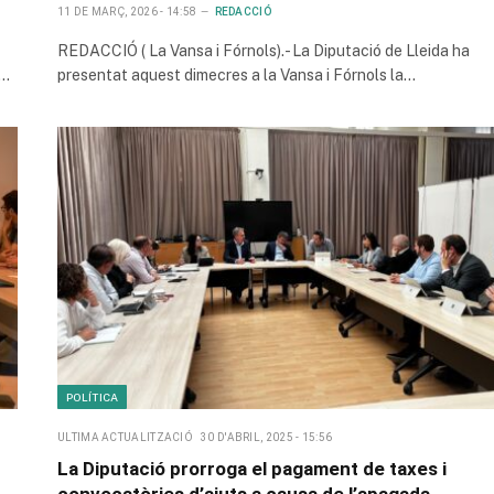
11 DE MARÇ, 2026 - 14:58
REDACCIÓ
REDACCIÓ ( La Vansa i Fórnols).- La Diputació de Lleida ha
a…
presentat aquest dimecres a la Vansa i Fórnols la…
POLÍTICA
ULTIMA ACTUALITZACIÓ
30 D'ABRIL, 2025 - 15:56
La Diputació prorroga el pagament de taxes i
convocatòries d’ajuts a causa de l’apagada