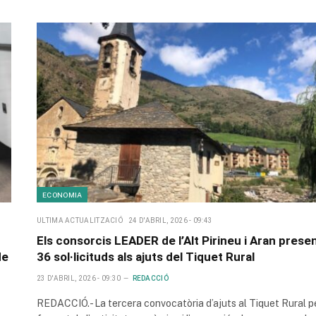
ECONOMIA
ULTIMA ACTUALITZACIÓ
24 D'ABRIL, 2026 - 09:43
Els consorcis LEADER de l’Alt Pirineu i Aran prese
de
36 sol·licituds als ajuts del Tiquet Rural
23 D'ABRIL, 2026 - 09:30
REDACCIÓ
REDACCIÓ.- La tercera convocatòria d’ajuts al Tiquet Rural pe