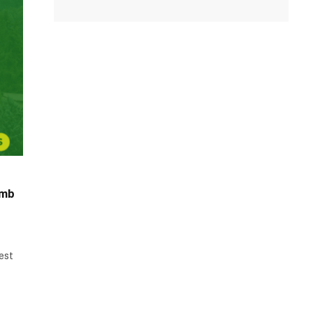
amb
est