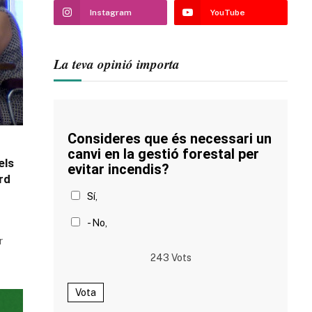
Instagram
YouTube
La teva opinió importa
Consideres que és necessari un
canvi en la gestió forestal per
els
evitar incendis?
rd
Sí,
- No,
r
243
Vots
Vota