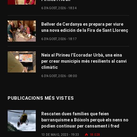
6 D'AGOST, 2026 - 18:34
Bellver de Cerdanya es prepara per viure
una nova edición de la Fira de Sant Llorenç
6 D'AGOST, 2026 - 18:17
Neix al Pirineu l’Ecoradar Urbà, una eina
per crear municipis més resilients al canvi
climàtic
6 D'AGOST, 2026 - 08:00
PUBLICACIONS MÉS VISTES
Rescaten dues famílies que feien
barranquisme a Bóixols perquè els nens no
podien continuar per cansament i fred
13 DE MAIG, 2023 - 19:33
18.028