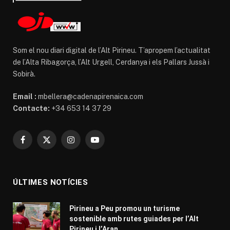
Som el nou diari digital de l’Alt Pirineu. T’apropem l’actualitat
de l’Alta Ribagorça, l’Alt Urgell, Cerdanya i els Pallars Jussà i
Sobirà.
Email :
mbellera@cadenapirenaica.com
Contacte:
+34 653 14 37 29
Facebook
X
Instagram
YouTube
(Twitter)
ÚLTIMES NOTÍCIES
Pirineu a Peu promou un turisme
sostenible amb rutes guiades per l’Alt
Pirineu i l’Aran