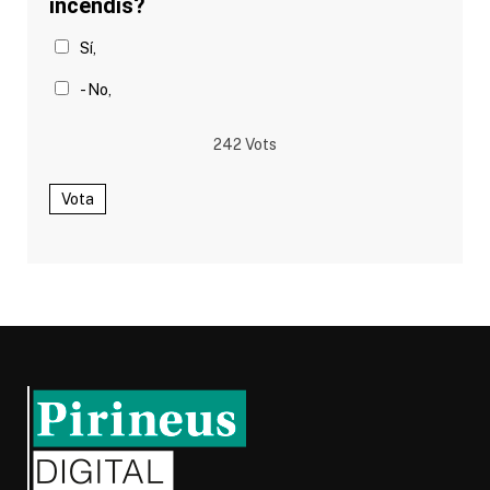
incendis?
Sí,
- No,
242
Vots
Vota