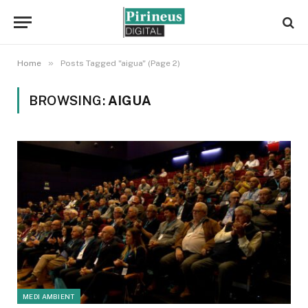
»
Home
Posts Tagged "aigua" (Page 2)
BROWSING:
AIGUA
MEDI AMBIENT