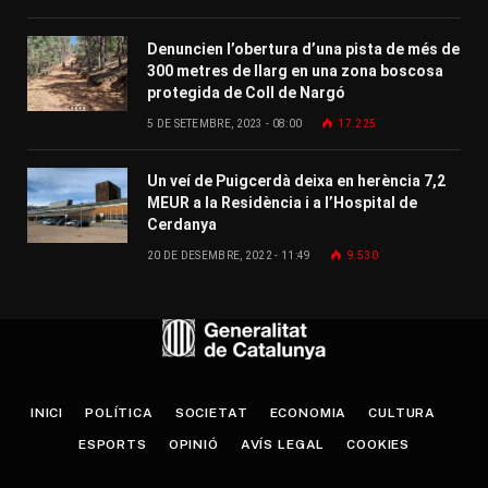
Denuncien l’obertura d’una pista de més de
300 metres de llarg en una zona boscosa
protegida de Coll de Nargó
5 DE SETEMBRE, 2023 - 08:00
17.225
Un veí de Puigcerdà deixa en herència 7,2
MEUR a la Residència i a l’Hospital de
Cerdanya
20 DE DESEMBRE, 2022 - 11:49
9.530
INICI
POLÍTICA
SOCIETAT
ECONOMIA
CULTURA
ESPORTS
OPINIÓ
AVÍS LEGAL
COOKIES