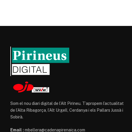
Som el nou diari digital de l’Alt Pirineu. T’apropem l’actualitat
de l’Alta Ribagorça, l’Alt Urgell, Cerdanya i els Pallars Jussà i
Sobirà.
Email :
mbellera@cadenapirenaica.com