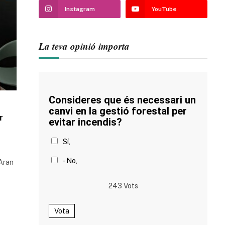
Instagram
YouTube
La teva opinió importa
Consideres que és necessari un
canvi en la gestió forestal per
r
evitar incendis?
Sí,
- No,
 Aran
243
Vots
Vota