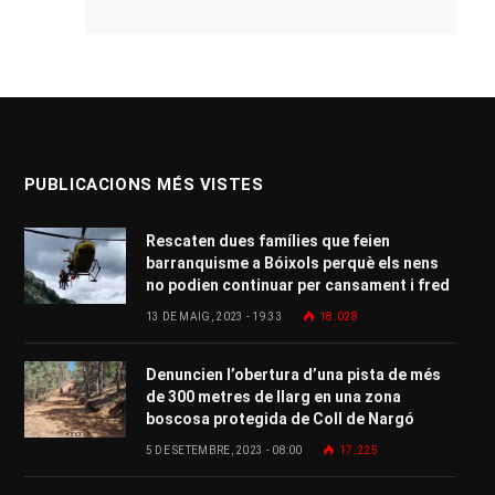
PUBLICACIONS MÉS VISTES
Rescaten dues famílies que feien
barranquisme a Bóixols perquè els nens
no podien continuar per cansament i fred
13 DE MAIG, 2023 - 19:33
18.028
Denuncien l’obertura d’una pista de més
de 300 metres de llarg en una zona
boscosa protegida de Coll de Nargó
5 DE SETEMBRE, 2023 - 08:00
17.225