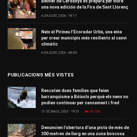
Bellver de Cerdanya es prepara per viure
una nova edición de la Fira de Sant Llorenç
6 D'AGOST, 2026 - 18:17
Neix al Pirineu l’Ecoradar Urbà, una eina
per crear municipis més resilients al canvi
climàtic
6 D'AGOST, 2026 - 08:00
PUBLICACIONS MÉS VISTES
Rescaten dues famílies que feien
barranquisme a Bóixols perquè els nens no
podien continuar per cansament i fred
13 DE MAIG, 2023 - 19:33
18.028
Denuncien l’obertura d’una pista de més de
300 metres de llarg en una zona boscosa