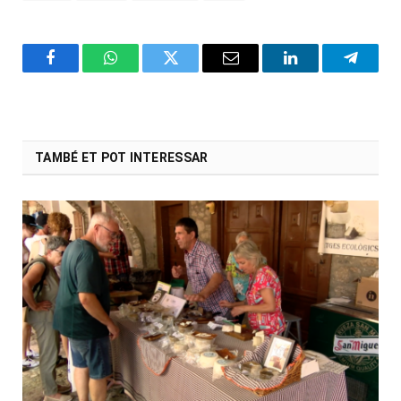
Facebook
WhatsApp
Twitter
Email
LinkedIn
Telegr
TAMBÉ ET POT INTERESSAR