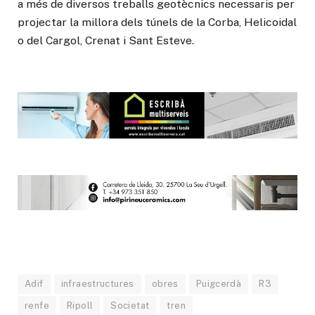
a més de diversos treballs geotècnics necessaris per
projectar la millora dels túnels de la Corba, Helicoidal
o del Cargol, Crenat i Sant Esteve.
Adif
infraestructures
obres
Puigcerdà
R3
renfe
Ripoll
Societat
tren