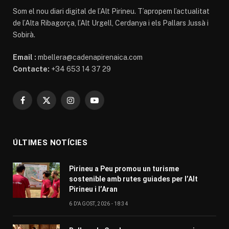
Som el nou diari digital de l’Alt Pirineu. T’apropem l’actualitat
de l’Alta Ribagorça, l’Alt Urgell, Cerdanya i els Pallars Jussà i
Sobirà.
Email :
mbellera@cadenapirenaica.com
Contacte:
+34 653 14 37 29
Facebook
X
Instagram
YouTube
(Twitter)
ÚLTIMES NOTÍCIES
Pirineu a Peu promou un turisme
sostenible amb rutes guiades per l’Alt
Pirineu i l’Aran
6 D'AGOST, 2026 - 18:34