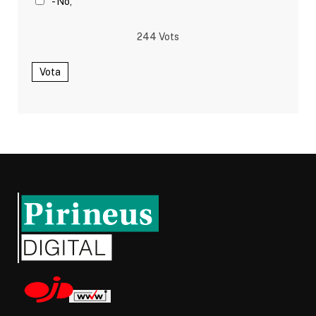
- No,
244
Vots
Vota