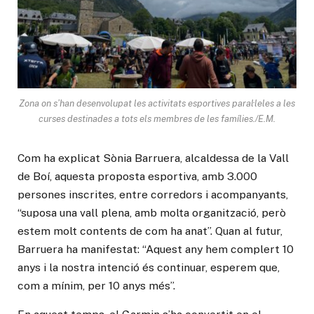
Zona on s’han desenvolupat les activitats esportives paral·leles a les
curses destinades a tots els membres de les famílies./E.M.
Com ha explicat Sònia Barruera, alcaldessa de la Vall
de Boí, aquesta proposta esportiva, amb 3.000
persones inscrites, entre corredors i acompanyants,
“suposa una vall plena, amb molta organització, però
estem molt contents de com ha anat”. Quan al futur,
Barruera ha manifestat: “Aquest any hem complert 10
anys i la nostra intenció és continuar, esperem que,
com a mínim, per 10 anys més”.