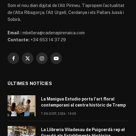
Som el nou diari digital de l’Alt Pirineu. T’apropem l’actualitat
de l’Alta Ribagorça, l’Alt Urgell, Cerdanya i els Pallars Jussà i
Sobirà.
Email :
mbellera@cadenapirenaica.com
Contacte:
+34 653 14 37 29
Facebook
X
Instagram
YouTube
(Twitter)
ÚLTIMES NOTÍCIES
La Manigua Estudio porta l’art floral
contemporani al centre històric de Tremp
7 D'AGOST, 2026 - 14:05
La Llibreria Viladesau de Puigcerdà rep el
Guardó als Establiments Històrics