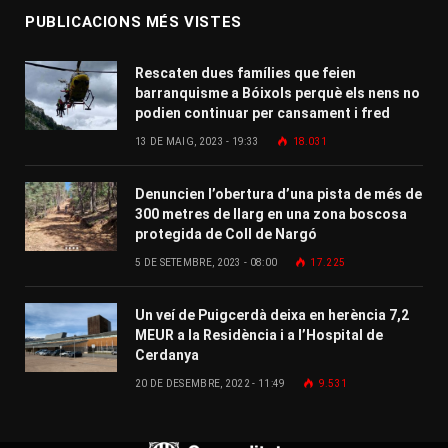
PUBLICACIONS MÉS VISTES
Rescaten dues famílies que feien
barranquisme a Bóixols perquè els nens no
podien continuar per cansament i fred
13 DE MAIG, 2023 - 19:33
18.031
Denuncien l’obertura d’una pista de més de
300 metres de llarg en una zona boscosa
protegida de Coll de Nargó
5 DE SETEMBRE, 2023 - 08:00
17.225
Un veí de Puigcerdà deixa en herència 7,2
MEUR a la Residència i a l’Hospital de
Cerdanya
20 DE DESEMBRE, 2022 - 11:49
9.531