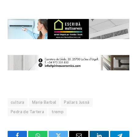
cultura
Maria Barbal
Pallars Jussà
Pedra de Tartera
tremp