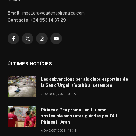
Email :
mbellera@cadenapirenaica.com
Contacte:
+34 653 14 37 29
Facebook
X
Instagram
YouTube
(Twitter)
ÚLTIMES NOTÍCIES
Les subvencions per als clubs esportius de
la Seu d’Urgell s’obrirà al setembre
7 D'AGOST, 2026 - 08:19
Pirineu a Peu promou un turisme
sostenible amb rutes guiades per l’Alt
Pirineu i l’Aran
6 D'AGOST, 2026 - 18:34