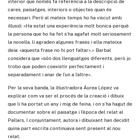
interior que només fa referència a la descripció de
cares, paisatges, interiors o objectes quan és
necessari. Però al mateix temps ho ha viscut amb
il·lusió: «Ha estat una experiència molt bonica perquè
la persona que ho ha fet s’ha agafat molt seriosament
la novel·la, li agraden algunes frases i ella mateixa
deia: «aquesta frase no hi pot faltar».» Barbal
considera que «són dos llenguatges diferents, però jo
trobo que poden coexistir perfectament i
separadament i anar de l’un a l’altre».
Per la seva banda, la il·lustradora Áurea López va
explicar com va ser el procés de la creació i dibuix
que li ha portat un any i mig de feina, i on s’ha hagut de
documentar sobre el paisatge i l’època del relat al
Pallars. I conjuntament, autora i dibuixant han decidit
quina part escrita continuava sent present al nou
relat.