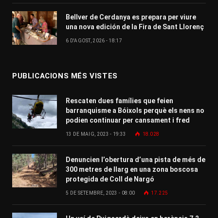
Bellver de Cerdanya es prepara per viure
una nova edición de la Fira de Sant Llorenç
6 D'AGOST, 2026 - 18:17
PUBLICACIONS MÉS VISTES
Rescaten dues famílies que feien
barranquisme a Bóixols perquè els nens no
podien continuar per cansament i fred
13 DE MAIG, 2023 - 19:33
18.028
Denuncien l’obertura d’una pista de més de
300 metres de llarg en una zona boscosa
protegida de Coll de Nargó
5 DE SETEMBRE, 2023 - 08:00
17.225