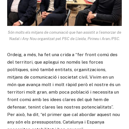
Són molts els mitjans de comuniació que han assistit a l’esmorzar de
Nadal i Any Nou organitzat pel PSC de Lleida, Pirineu i Aran./PSC.
Ordeig, a més, ha fet una crida a “fer front comú des
del territori, que aplegui no només les forces
polítiques, sinó també entitats, organitzacions,
mitjans de comunicació i societat civil. Vivim en un
món que avança molt i molt ràpid però el nostre és un
territori molt gran, amb poca població i necessita un
front comú amb les idees clares del què hem de
defensar, tenint clares les nostres potencialitats”.
Per això, ha dit, “el primer que cal abordar aquest nou
any són els pressupostos. Catalunya i Espanya