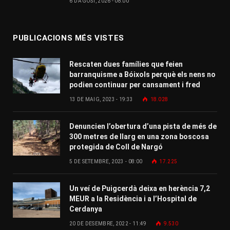
6 D'AGOST, 2026 - 08:00
PUBLICACIONS MÉS VISTES
Rescaten dues famílies que feien
barranquisme a Bóixols perquè els nens no
podien continuar per cansament i fred
13 DE MAIG, 2023 - 19:33
18.028
Denuncien l’obertura d’una pista de més de
300 metres de llarg en una zona boscosa
protegida de Coll de Nargó
5 DE SETEMBRE, 2023 - 08:00
17.225
Un veí de Puigcerdà deixa en herència 7,2
MEUR a la Residència i a l’Hospital de
Cerdanya
20 DE DESEMBRE, 2022 - 11:49
9.530