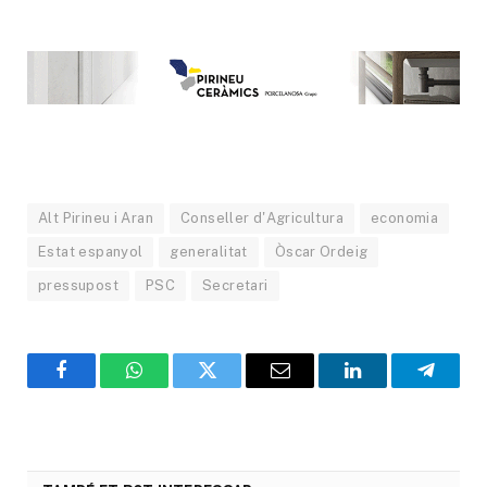
Alt Pirineu i Aran
Conseller d'Agricultura
economia
Estat espanyol
generalitat
Òscar Ordeig
pressupost
PSC
Secretari
Facebook
WhatsApp
Twitter
Email
LinkedIn
Telegr