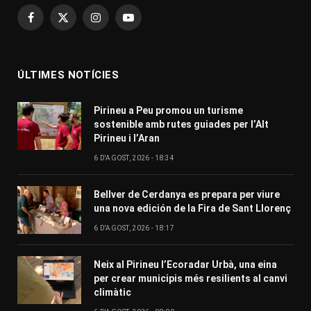
Facebook
X
Instagram
YouTube
(Twitter)
ÚLTIMES NOTÍCIES
Pirineu a Peu promou un turisme
sostenible amb rutes guiades per l’Alt
Pirineu i l’Aran
6 D'AGOST, 2026 - 18:34
Bellver de Cerdanya es prepara per viure
una nova edición de la Fira de Sant Llorenç
6 D'AGOST, 2026 - 18:17
Neix al Pirineu l’Ecoradar Urbà, una eina
per crear municipis més resilients al canvi
climàtic