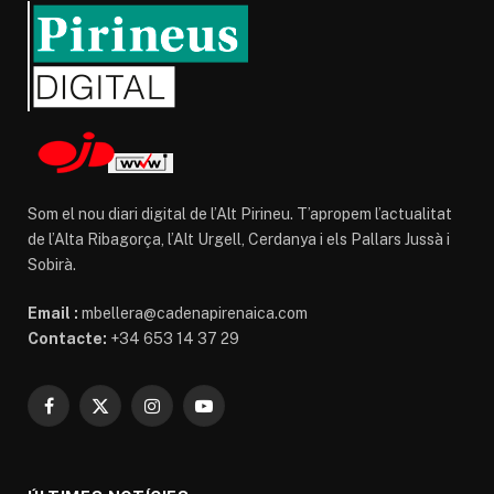
Som el nou diari digital de l’Alt Pirineu. T’apropem l’actualitat
de l’Alta Ribagorça, l’Alt Urgell, Cerdanya i els Pallars Jussà i
Sobirà.
Email :
mbellera@cadenapirenaica.com
Contacte:
+34 653 14 37 29
Facebook
X
Instagram
YouTube
(Twitter)