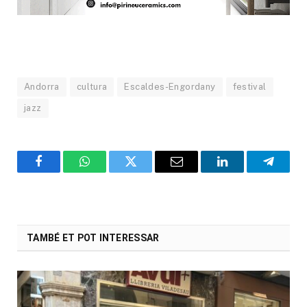
Andorra
cultura
Escaldes-Engordany
festival
jazz
Facebook
WhatsApp
Twitter
Email
LinkedIn
Telegr
TAMBÉ ET POT INTERESSAR