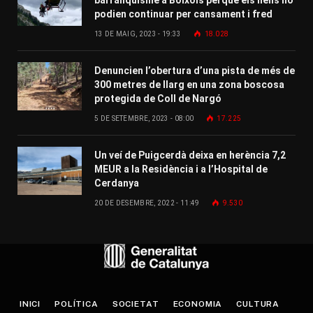
podien continuar per cansament i fred
13 DE MAIG, 2023 - 19:33
18.028
Denuncien l’obertura d’una pista de més de
300 metres de llarg en una zona boscosa
protegida de Coll de Nargó
5 DE SETEMBRE, 2023 - 08:00
17.225
Un veí de Puigcerdà deixa en herència 7,2
MEUR a la Residència i a l’Hospital de
Cerdanya
20 DE DESEMBRE, 2022 - 11:49
9.530
INICI
POLÍTICA
SOCIETAT
ECONOMIA
CULTURA