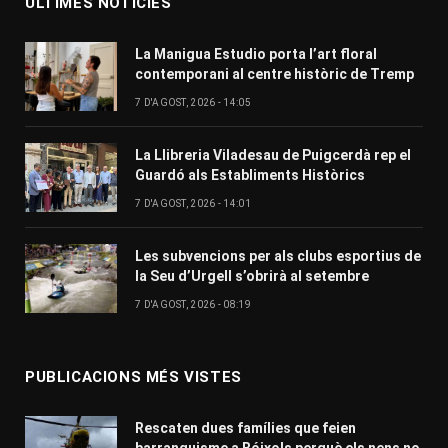
ÚLTIMES NOTÍCIES
La Manigua Estudio porta l’art floral
contemporani al centre històric de Tremp
7 D'AGOST, 2026 - 14:05
La Llibreria Viladesau de Puigcerdà rep el
Guardó als Establiments Històrics
7 D'AGOST, 2026 - 14:01
Les subvencions per als clubs esportius de
la Seu d’Urgell s’obrirà al setembre
7 D'AGOST, 2026 - 08:19
PUBLICACIONS MÉS VISTES
Rescaten dues famílies que feien
barranquisme a Bóixols perquè els nens no