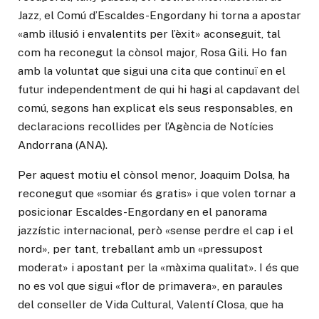
Jazz, el Comú d’Escaldes-Engordany hi torna a apostar
«amb il·lusió i envalentits per l’èxit» aconseguit, tal
com ha reconegut la cònsol major, Rosa Gili. Ho fan
amb la voluntat que sigui una cita que continuï en el
futur independentment de qui hi hagi al capdavant del
comú, segons han explicat els seus responsables, en
declaracions recollides per l’Agència de Notícies
Andorrana (ANA).
Per aquest motiu el cònsol menor, Joaquim Dolsa, ha
reconegut que «somiar és gratis» i que volen tornar a
posicionar Escaldes-Engordany en el panorama
jazzístic internacional, però «sense perdre el cap i el
nord», per tant, treballant amb un «pressupost
moderat» i apostant per la «màxima qualitat». I és que
no es vol que sigui «flor de primavera», en paraules
del conseller de Vida Cultural, Valentí Closa, que ha