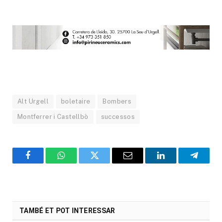
Alt Urgell
boletaire
Bombers
Montferrer i Castellbò
successos
Facebook
WhatsApp
Twitter
Email
LinkedIn
Telegr
TAMBÉ ET POT INTERESSAR