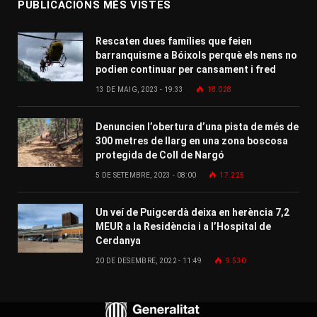
PUBLICACIONS MÉS VISTES
Rescaten dues famílies que feien
barranquisme a Bóixols perquè els nens no
podien continuar per cansament i fred
13 DE MAIG, 2023 - 19:33
18.028
Denuncien l’obertura d’una pista de més de
300 metres de llarg en una zona boscosa
protegida de Coll de Nargó
5 DE SETEMBRE, 2023 - 08:00
17.225
Un veí de Puigcerdà deixa en herència 7,2
MEUR a la Residència i a l’Hospital de
Cerdanya
20 DE DESEMBRE, 2022 - 11:49
9.530