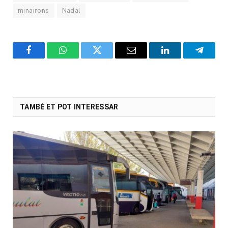
minairons
Nadal
Facebook
WhatsApp
Twitter
Email
LinkedIn
Telegr
TAMBÉ ET POT INTERESSAR