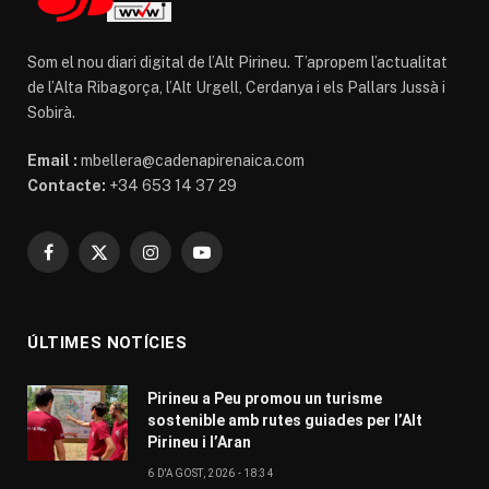
Som el nou diari digital de l’Alt Pirineu. T’apropem l’actualitat
de l’Alta Ribagorça, l’Alt Urgell, Cerdanya i els Pallars Jussà i
Sobirà.
Email :
mbellera@cadenapirenaica.com
Contacte:
+34 653 14 37 29
Facebook
X
Instagram
YouTube
(Twitter)
ÚLTIMES NOTÍCIES
Pirineu a Peu promou un turisme
sostenible amb rutes guiades per l’Alt
Pirineu i l’Aran
6 D'AGOST, 2026 - 18:34