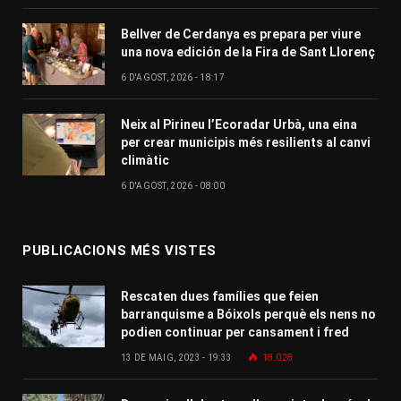
Bellver de Cerdanya es prepara per viure
una nova edición de la Fira de Sant Llorenç
6 D'AGOST, 2026 - 18:17
Neix al Pirineu l’Ecoradar Urbà, una eina
per crear municipis més resilients al canvi
climàtic
6 D'AGOST, 2026 - 08:00
PUBLICACIONS MÉS VISTES
Rescaten dues famílies que feien
barranquisme a Bóixols perquè els nens no
podien continuar per cansament i fred
13 DE MAIG, 2023 - 19:33
18.028