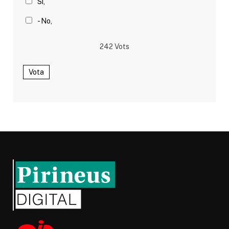
Sí,
- No,
242
Vots
Vota