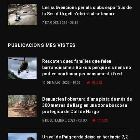
Les subvencions per als clubs esportius de
la Seu d’Urgell s’obrirà al setembre
7 D'AGOST, 2026 - 08:19
PUBLICACIONS MÉS VISTES
Rescaten dues famílies que feien
barranquisme a Bóixols perquè els nens no
podien continuar per cansament i fred
13 DE MAIG, 2023 - 19:33
18.028
Denuncien l’obertura d’una pista de més de
300 metres de llarg en una zona boscosa
protegida de Coll de Nargó
5 DE SETEMBRE, 2023 - 08:00
17.225
Un veí de Puigcerdà deixa en herència 7,2