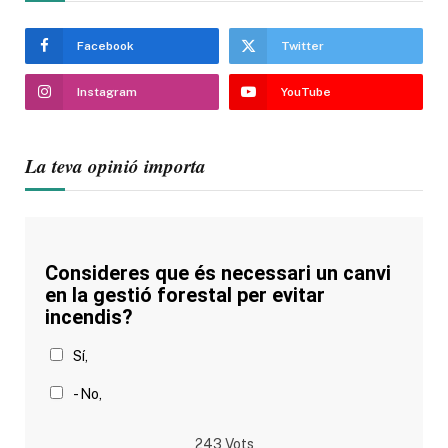
Facebook
Twitter
Instagram
YouTube
La teva opinió importa
Consideres que és necessari un canvi
en la gestió forestal per evitar
incendis?
Sí,
- No,
243
Vots