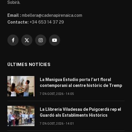
Sobirà.
Email :
mbellera@cadenapirenaica.com
Contacte:
+34 653 14 37 29
Facebook
X
Instagram
YouTube
(Twitter)
ÚLTIMES NOTÍCIES
La Manigua Estudio porta l’art floral
contemporani al centre històric de Tremp
7 D'AGOST, 2026 - 14:05
La Llibreria Viladesau de Puigcerdà rep el
Guardó als Establiments Històrics
7 D'AGOST, 2026 - 14:01