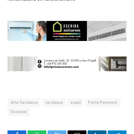
Alta Cerdanya
cerdanya
esquí
Portè Pimorent
Societat