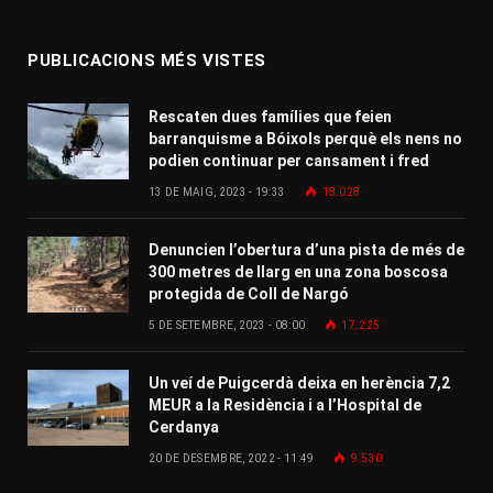
PUBLICACIONS MÉS VISTES
Rescaten dues famílies que feien
barranquisme a Bóixols perquè els nens no
podien continuar per cansament i fred
13 DE MAIG, 2023 - 19:33
18.028
Denuncien l’obertura d’una pista de més de
300 metres de llarg en una zona boscosa
protegida de Coll de Nargó
5 DE SETEMBRE, 2023 - 08:00
17.225
Un veí de Puigcerdà deixa en herència 7,2
MEUR a la Residència i a l’Hospital de
Cerdanya
20 DE DESEMBRE, 2022 - 11:49
9.530