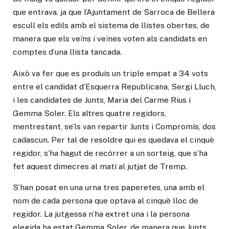
que entrava, ja que l’Ajuntament de Sarroca de Bellera
escull els edils amb el sistema de llistes obertes, de
manera que els veïns i veïnes voten als candidats en
comptes d’una llista tancada.
Això va fer que es produís un triple empat a 34 vots
entre el candidat d’Esquerra Republicana, Sergi Lluch,
i les candidates de Junts, Maria del Carme Rius i
Gemma Soler. Els altres quatre regidors,
mentrestant, se’ls van repartir Junts i Compromís, dos
cadascun. Per tal de resoldre qui es quedava el cinquè
regidor, s’ha hagut de recórrer a un sorteig, que s’ha
fet aquest dimecres al matí al jutjat de Tremp.
S’han posat en una urna tres paperetes, una amb el
nom de cada persona que optava al cinquè lloc de
regidor. La jutgessa n’ha extret una i la persona
elegida ha estat Gemma Soler, de manera que Junts