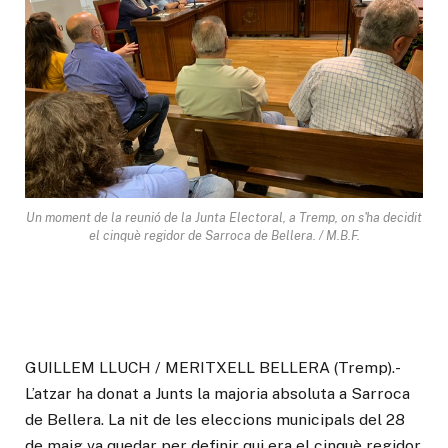
Un moment de la reunió de la Junta Electoral, a Tremp, on s'ha decidit
el cinquè regidor de Sarroca de Bellera. / M.B.F.
GUILLEM LLUCH / MERITXELL BELLERA (Tremp).-
L’atzar ha donat a Junts la majoria absoluta a Sarroca
de Bellera. La nit de les eleccions municipals del 28
de maig va quedar per definir qui era el cinquè regidor