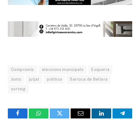
Compromís
eleccions municipals
Esquerra
Junts
jutjat
política
Sarroca de Bellera
sorteig
Facebook
WhatsApp
Twitter
Email
LinkedIn
Telegr